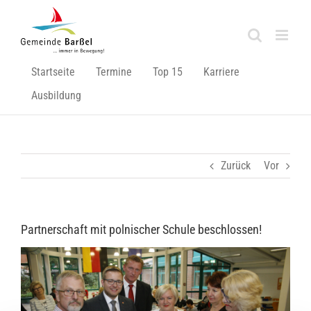
Zum
Inhalt
springen
Startseite
Termine
Top 15
Karriere
Ausbildung
Zurück
Vor
Partnerschaft mit polnischer Schule beschlossen!
Zeige
grösseres
Bild