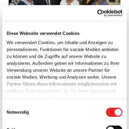
Diese Webseite verwendet Cookies
Wir verwenden Cookies, um Inhalte und Anzeigen zu
personalisieren, Funktionen für soziale Medien anbieten
zu können und die Zugriffe auf unsere Website zu
Mit der polnischen
Grundschule von Gronowo Gorne
hat die
analysieren. Außerdem geben wir Informationen zu Ihrer
IGS Barßel
am vergangenen Freitag einen
Verwendung unserer Website an unsere Partner für
Schulpartnerschaftsvertrag geschlossen.
soziale Medien, Werbung und Analysen weiter. Unsere
Partner führen diese Informationen möglicherweise mit
Die Unterzeichnung des Vertrages für die künftige
weiteren Daten zusammen, die Sie ihnen bereitgestellt
Zusammenarbeit fand im Rahmen des
Besuches einer 33-
haben oder die sie im Rahmen Ihrer Nutzung der Dienste
köpfigen Delegation aus der polnischen Partnergemeinde
gesammelt haben. Technisch notwendige Cookies
Einwilligungsauswahl
Elblag
statt.
werden auch bei der Auswahl von
ablehnen
gesetzt.
Notwendig
Weitere Infos finden Sie in
Alle Vertreter der Schulen und Politik freuen sich sehr über
unserem
Datenschutzhinweis
.
Impressum
diese Entscheidung. Im Beisein von
Bürgermeister Nils