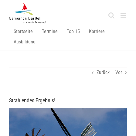
Zum
Inhalt
springen
Startseite
Termine
Top 15
Karriere
Ausbildung
Zurück
Vor
Strahlendes Ergebnis!
Zeige
grösseres
Bild