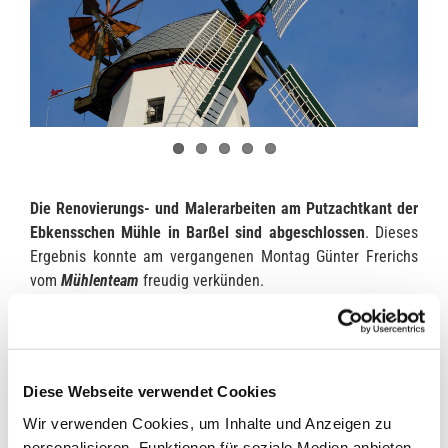
Die Renovierungs- und Malerarbeiten am Putzachtkant der
Ebkensschen Mühle in Barßel sind abgeschlossen
. Dieses
Ergebnis konnte am vergangenen Montag Günter Frerichs
vom
Mühlenteam
freudig verkünden.
Und das Ergebnis kann sich wirklich sehen lassen.
Schon
von weitem strahlt nun die Mühle im Sonnenlicht
– ein
tolles Gesamtergebnis für das
Barßeler Wahrzeichen.
Diese Webseite verwendet Cookies
Dieser schöne Anblick lässt einen vielleicht zu schnell die
Wir verwenden Cookies, um Inhalte und Anzeigen zu
vielen Arbeitsstunden vergessen
, die die „Mühlenjungs“ in
personalisieren, Funktionen für soziale Medien anbieten