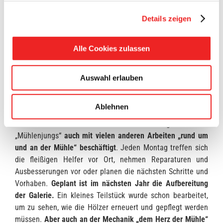
dem Anstrich beginnen konnten.
Details zeigen
Wie es die Wetterlage zuließ, wurden am Putzachtkant
„Feld für Feld“ ca. 60 Liter Farbe verarbeitet – und das
Alle Cookies zulassen
alles in luftiger Höhe.
Denn die Arbeiten am Putzachtkant
oberhalb der Galerie mussten mit einer abgesicherten 10
Meter langen Leiter ausgeführt werden.
Dies sollte nicht
Auswahl erlauben
unterschätzt werden, denn vielen Besuchern wird schon bei
einem Gang über die Galerie „etwas schummrig“.
Ablehnen
Aber neben der farblichen Verschönerung sind die
„Mühlenjungs“
auch mit vielen anderen Arbeiten „rund um
und an der Mühle“ beschäftigt
. Jeden Montag treffen sich
die fleißigen Helfer vor Ort, nehmen Reparaturen und
Ausbesserungen vor oder planen die nächsten Schritte und
Vorhaben.
Geplant ist im nächsten Jahr die Aufbereitung
der Galerie.
Ein kleines Teilstück wurde schon bearbeitet,
um zu sehen, wie die Hölzer erneuert und gepflegt werden
müssen.
Aber auch an der Mechanik „dem Herz der Mühle“