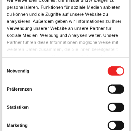
personalisieren, Funktionen für soziale Medien anbieten
zu können und die Zugriffe auf unsere Website zu
analysieren. Außerdem geben wir Informationen zu Ihrer
Verwendung unserer Website an unsere Partner für
soziale Medien, Werbung und Analysen weiter. Unsere
Partner führen diese Informationen möglicherweise mit
weiteren Daten zusammen, die Sie ihnen bereitgestellt
haben oder die sie im Rahmen Ihrer Nutzung der Dienste
Dafür ist auf jeden Fall Bürgermeister Anhuth. Denn um
gesammelt haben. Technisch notwendige Cookies
dies in Zukunft zu gewährleisten, wurden im Bereich des
Einwilligungsauswahl
werden auch bei der Auswahl von
ablehnen
gesetzt.
Notwendig
Bootshafens gleich
Weitere Infos finden Sie in
unserem
Datenschutzhinweis
.
Impressum
drei Hundekotbeutel-Spender
Präferenzen
aufgestellt.
Statistiken
Ein Spender befindet sich direkt beim Anleger des
Fahrgastschiffs MS Spitzhörn, und die beiden anderen
Spender finden Sie auf der gegenüberliegenden Hafenseite,
Marketing