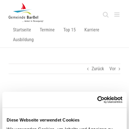
Zum
Inhalt
springen
Startseite
Termine
Top 15
Karriere
Ausbildung
Zurück
Vor
Für mehr Sauberkeit am Hafen!
Zeige
grösseres
Bild
Diese Webseite verwendet Cookies
Wir verwenden Cookies, um Inhalte und Anzeigen zu