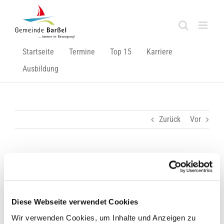
Zum
Inhalt
springen
Startseite
Termine
Top 15
Karriere
Ausbildung
Zurück
Vor
Bürgermeister zu Gast beim Reha-Sportverein
Zeige
grösseres
Diese Webseite verwendet Cookies
Bild
Wir verwenden Cookies, um Inhalte und Anzeigen zu