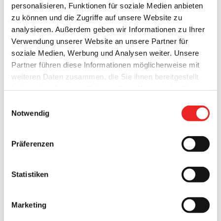
personalisieren, Funktionen für soziale Medien anbieten
zu können und die Zugriffe auf unsere Website zu
analysieren. Außerdem geben wir Informationen zu Ihrer
Verwendung unserer Website an unsere Partner für
soziale Medien, Werbung und Analysen weiter. Unsere
Partner führen diese Informationen möglicherweise mit
weiteren Daten zusammen, die Sie ihnen bereitgestellt
haben oder die sie im Rahmen Ihrer Nutzung der Dienste
Der Reha Sportverein Barßel hat am
gesammelt haben. Technisch notwendige Cookies
Einwilligungsauswahl
vergangenen Samstag, dem 3. Oktober, einen
werden auch bei der Auswahl von
ablehnen
gesetzt.
Notwendig
„Tag der offenen Tür“ in der Sporthalle am
Weitere Infos finden Sie in
unserem
Datenschutzhinweis
.
Impressum
Schulzentrum veranstaltet.
Präferenzen
Dabei nutzten die Vereinsmitglieder die Möglichkeit, sich
und ihre Aktivitäten der Öffentlichkeit zu präsentieren, was
Statistiken
zahlreiche Gäste, einschließlich Bürgermeister Nils Anhuth,
gerne in Anspruch nahmen.
Marketing
Es wurde Hallenbosseln oder auch das Jakkolo-Spiel