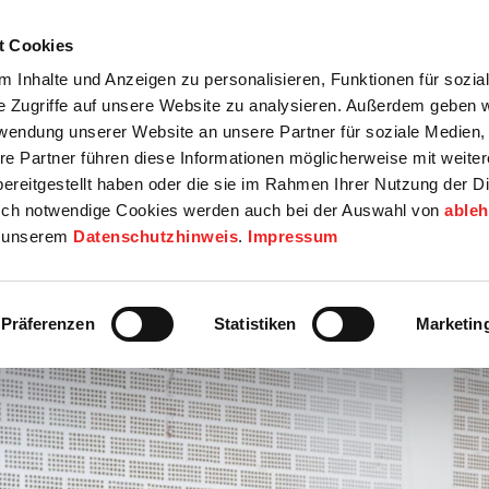
t Cookies
tartseite
Termine
Top 15
Karriere
 Inhalte und Anzeigen zu personalisieren, Funktionen für sozia
e Zugriffe auf unsere Website zu analysieren. Außerdem geben w
info
Wirtschaft / Wohnen
Bildung / Soziales
Touristik / F
rwendung unserer Website an unsere Partner für soziale Medien
re Partner führen diese Informationen möglicherweise mit weite
ereitgestellt haben oder die sie im Rahmen Ihrer Nutzung der D
ch notwendige Cookies werden auch bei der Auswahl von
able
in unserem
Datenschutzhinweis
.
Impressum
Präferenzen
Statistiken
Marketin