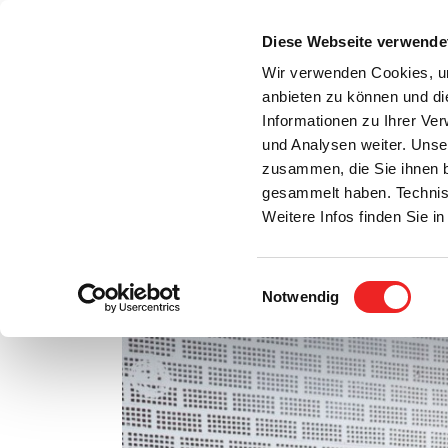
Zum
Inhalt
Diese Webseite verwende
S
springen
Wir verwenden Cookies, um
anbieten zu können und di
Aktuelles
Bürgerservice
Rats- / Bürger
Informationen zu Ihrer Ve
und Analysen weiter. Unse
zusammen, die Sie ihnen b
gesammelt haben. Technis
Weitere Infos finden Sie 
Einwilligungsauswahl
Bauausschuss trifft sich!
Notwendig
Zeige
grösseres
Bild