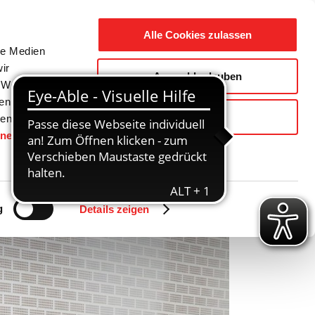
Suche
Ausbildung
Alle Cookies zulassen
nach:
le Medien
ir
Auswahl erlauben
reizeit
Gemeinde / Geschichte
, Werbung
ren Daten
Ablehnen
ienste
hnen
gesetzt.
Zurück
Vor
g
Details zeigen