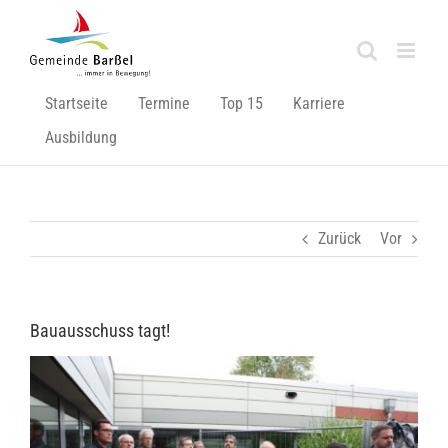
Zum
Inhalt
springen
Startseite
Termine
Top 15
Karriere
Ausbildung
Zurück
Vor
Bauausschuss tagt!
Zeige
grösseres
Bild