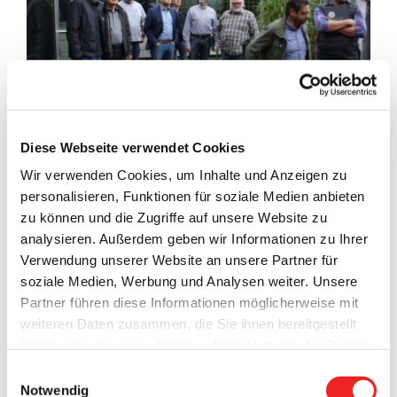
Diese Webseite verwendet Cookies
Wir verwenden Cookies, um Inhalte und Anzeigen zu
Zur
ersten Sitzung
des
Bauausschusses
für die
Sanierung
personalisieren, Funktionen für soziale Medien anbieten
der Dreifeldsporthalle am Schulzentrum
hatte die
zu können und die Zugriffe auf unsere Website zu
Gemeinde Barßel am heutigen Freitagvormittag die
analysieren. Außerdem geben wir Informationen zu Ihrer
Mitglieder dieses Gremiums zu einem „Vor-Ort-Termin“
Verwendung unserer Website an unsere Partner für
eingeladen.
soziale Medien, Werbung und Analysen weiter. Unsere
Partner führen diese Informationen möglicherweise mit
Benannt sind für den Bauausschuss Vertreter aller
weiteren Daten zusammen, die Sie ihnen bereitgestellt
Fraktionen und Gruppen im Rat, des Schulzentrums, vom
haben oder die sie im Rahmen Ihrer Nutzung der Dienste
Sportverein, des neu gebildeten Behindertenbeirates und
gesammelt haben. Technisch notwendige Cookies
die zuständigen Mitarbeiter der Verwaltung.
Einwilligungsauswahl
werden auch bei der Auswahl von
ablehnen
gesetzt.
Notwendig