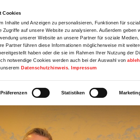
t Cookies
tartseite
Termine
Top 15
Karriere
 Inhalte und Anzeigen zu personalisieren, Funktionen für sozia
e Zugriffe auf unsere Website zu analysieren. Außerdem geben w
info
Wirtschaft / Wohnen
Bildung / Soziales
Touristik / F
rwendung unserer Website an unsere Partner für soziale Medien
re Partner führen diese Informationen möglicherweise mit weite
ereitgestellt haben oder die sie im Rahmen Ihrer Nutzung der D
ch notwendige Cookies werden auch bei der Auswahl von
able
in unserem
Datenschutzhinweis
.
Impressum
Präferenzen
Statistiken
Marketin