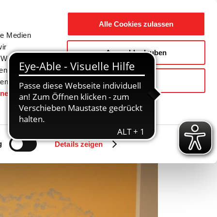
Suche
Ausbildung
Alle Cookies zulassen
nach:
le Medien
ir
Auswahl erlauben
reizeit
Gemeinde / Geschichte
, Werbung
ren Daten
Ablehnen
ienste
hnen
gesetzt.
Zurück
Vor
g
Details zeigen