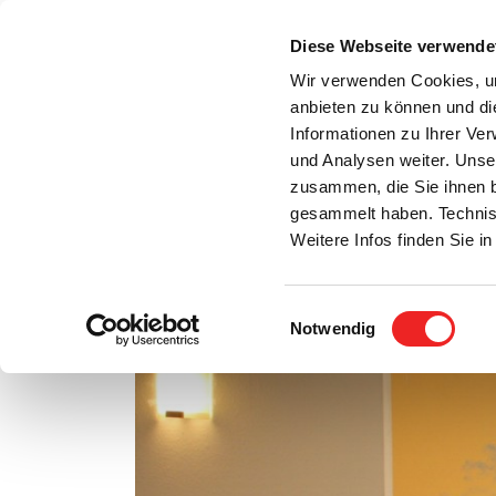
Zum
Inhalt
Diese Webseite verwende
S
springen
Wir verwenden Cookies, um
anbieten zu können und di
Aktuelles
Bürgerservice
Rats- / Bürger
Informationen zu Ihrer Ve
und Analysen weiter. Unse
zusammen, die Sie ihnen b
gesammelt haben. Technis
Weitere Infos finden Sie 
Einwilligungsauswahl
Gratulation!
Notwendig
Zeige
grösseres
Bild