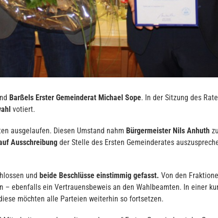
end
Barßels Erster Gemeinderat
Michael Sope
. In der Sitzung des Ra
wahl
votiert.
ten ausgelaufen. Diesen Umstand nahm
Bürgermeister Nils Anhuth
zu
 auf Ausschreibung
der Stelle des Ersten Gemeinderates auszusprec
chlossen und
beide Beschlüsse einstimmig gefasst.
Von den Fraktione
n – ebenfalls ein Vertrauensbeweis an den Wahlbeamten. In einer ku
iese möchten alle Parteien weiterhin so fortsetzen.