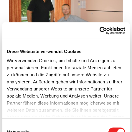
Diese Webseite verwendet Cookies
Wir verwenden Cookies, um Inhalte und Anzeigen zu
Es ist soweit!
Die
politische Gremienarbeit in der Gemeinde
personalisieren, Funktionen für soziale Medien anbieten
Barßel
wird vom herkömmlichen „Papierweg“
auf die
zu können und die Zugriffe auf unsere Website zu
„digitale Ratsarbeit“ umgestellt.
analysieren. Außerdem geben wir Informationen zu Ihrer
Am gestrigen Mittwoch wurden
allen Ratsmitgliedern
im
Verwendung unserer Website an unsere Partner für
Rahmen einer
Schulung
die angeschafften
I-Pads
soziale Medien, Werbung und Analysen weiter. Unsere
ausgehändigt
, gleichzeitig wurden die Bedienung und die
Partner führen diese Informationen möglicherweise mit
Funktionen erläutert.
weiteren Daten zusammen, die Sie ihnen bereitgestellt
haben oder die sie im Rahmen Ihrer Nutzung der Dienste
Nach einer geplanten „Eingewöhnungsphase“ können die
gesammelt haben. Technisch notwendige Cookies
Einwilligungsauswahl
Ratsmitglieder
dann
künftig „papierlos“ zu den Sitzungen
werden auch bei der Auswahl von
ablehnen
gesetzt.
Notwendig