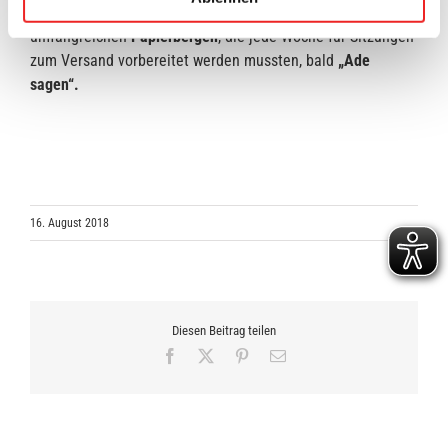
nichts mehr im Wege
und die
Verwaltung
kann
den
umfangreichen
Papierbergen
, die jede Woche für Sitzungen
zum Versand vorbereitet werden mussten, bald
„Ade
sagen“.
16. August 2018
Diesen Beitrag teilen
Facebook
X
Pinterest
E-
Mail