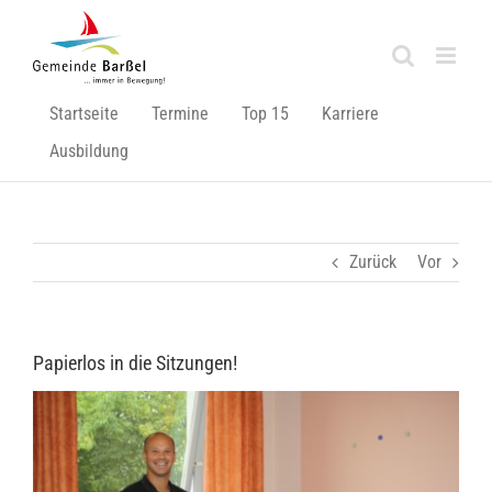
Zum
Inhalt
springen
Startseite
Termine
Top 15
Karriere
Ausbildung
Zurück
Vor
Papierlos in die Sitzungen!
Zeige
grösseres
Bild