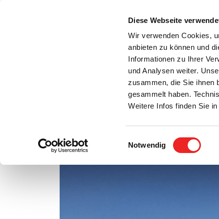
Zum
Inhalt
Diese Webseite verwende
S
springen
Wir verwenden Cookies, um
anbieten zu können und di
Aktuelles
Bürgerservice
Rats- / Bürger
Informationen zu Ihrer Ve
und Analysen weiter. Unse
zusammen, die Sie ihnen b
gesammelt haben. Technis
Weitere Infos finden Sie 
Einwilligungsauswahl
„Kleine Philanthropen“ im Einsatz
Notwendig
Zeige
grösseres
Bild