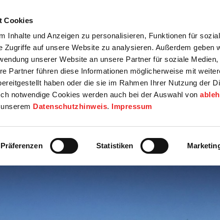
t Cookies
tartseite
Termine
Top 15
Karriere
 Inhalte und Anzeigen zu personalisieren, Funktionen für sozia
e Zugriffe auf unsere Website zu analysieren. Außerdem geben w
info
Wirtschaft / Wohnen
Bildung / Soziales
Touristik / F
rwendung unserer Website an unsere Partner für soziale Medien
re Partner führen diese Informationen möglicherweise mit weite
ereitgestellt haben oder die sie im Rahmen Ihrer Nutzung der D
ch notwendige Cookies werden auch bei der Auswahl von
able
in unserem
Datenschutzhinweis
.
Impressum
Präferenzen
Statistiken
Marketin