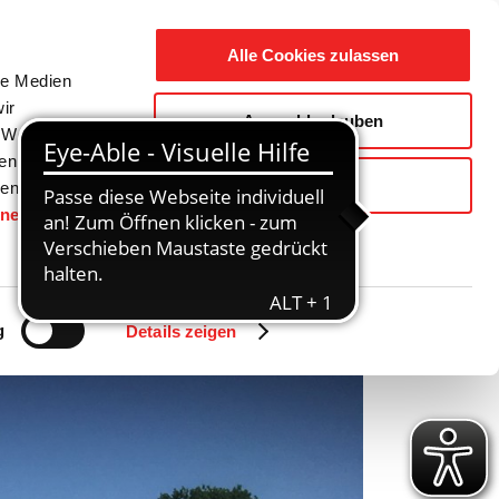
Suche
Ausbildung
Alle Cookies zulassen
nach:
le Medien
ir
Auswahl erlauben
reizeit
Gemeinde / Geschichte
, Werbung
ren Daten
Ablehnen
ienste
hnen
gesetzt.
Zurück
Vor
g
Details zeigen