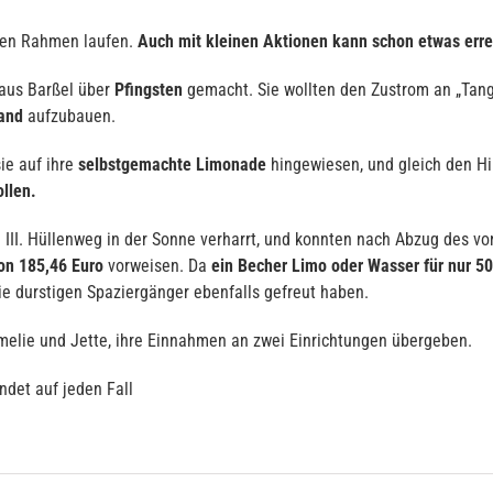
ßen Rahmen laufen.
Auch mit kleinen Aktionen kann schon etwas erre
aus Barßel über
Pfingsten
gemacht. Sie wollten den Zustrom an „Tang
and
aufzubauen.
ie auf ihre
selbstgemachte
Limonade
hingewiesen, und gleich den H
llen.
 III. Hüllenweg in der Sonne verharrt, und konnten nach Abzug des v
von 185,46 Euro
vorweisen. Da
ein Becher Limo oder Wasser für nur 5
die durstigen Spaziergänger ebenfalls gefreut haben.
Amelie und Jette, ihre Einnahmen an zwei Einrichtungen übergeben.
ndet auf jeden Fall