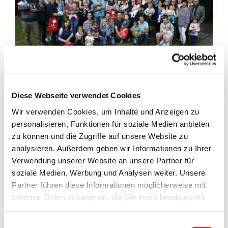
Diese Webseite verwendet Cookies
Willkommen im Leben! Willkommen in der Gemeinde
Wir verwenden Cookies, um Inhalte und Anzeigen zu
Barßel!
personalisieren, Funktionen für soziale Medien anbieten
zu können und die Zugriffe auf unsere Website zu
Dieses
Motto
feierte am vergangen Freitag, dem
analysieren. Außerdem geben wir Informationen zu Ihrer
01.09.2017, schon ein
kleines
„
Jubiläum
“, denn der
Verwendung unserer Website an unsere Partner für
Willkommenstag
für den
„Barßeler Nachwuchs“
fand
soziale Medien, Werbung und Analysen weiter. Unsere
bereits
zum fünften Mal statt
.
Partner führen diese Informationen möglicherweise mit
weiteren Daten zusammen, die Sie ihnen bereitgestellt
Und die Resonanz war groß, denn zum
lockeren
haben oder die sie im Rahmen Ihrer Nutzung der Dienste
Kaffeenachmittag
konnten an diesem Tage im Pfarrheim
gesammelt haben. Technisch notwendige Cookies
Barßel insgesamt
17 Neugeborene
der ersten Jahreshälfte
Einwilligungsauswahl