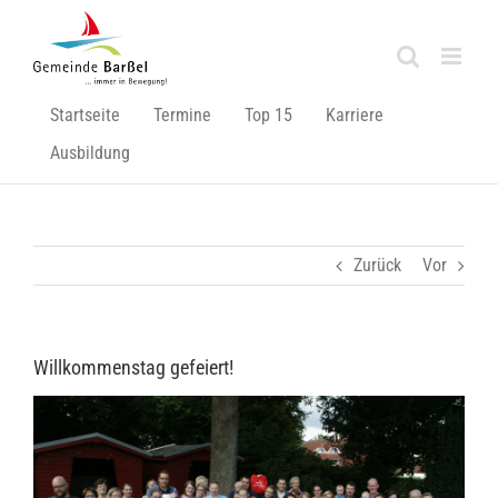
Zum
Inhalt
springen
Startseite
Termine
Top 15
Karriere
Ausbildung
Zurück
Vor
Willkommenstag gefeiert!
Zeige
grösseres
Bild