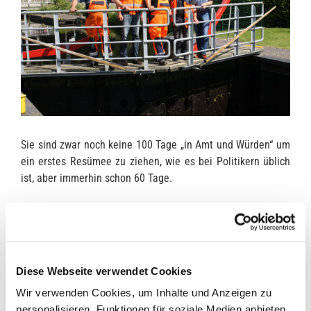
Sie sind zwar noch keine 100 Tage „in Amt und Würden“ um
ein erstes Resümee zu ziehen, wie es bei Politikern üblich
ist, aber immerhin schon 60 Tage.
Ein Grund nachzuhaken, „wie es so läuft“, bei den vier
„Schleusenwärtern“ vom Elisabethfehnkanal
, dachte sich am
vergangenen Donnerstag dem 06.07., Bürgermeister Nils
Anhuth.
Diese Webseite verwendet Cookies
Seit dem 01.05. dieses Jahres betätigen
Olaf Wolff, Gregor
Wir verwenden Cookies, um Inhalte und Anzeigen zu
Pekeler, Karl-Heinz Coners und als Vertretungskraft Ludger
personalisieren, Funktionen für soziale Medien anbieten