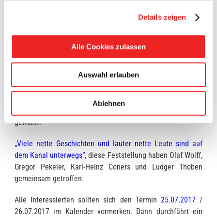
die aber in Regie des OVE (Orts- und Verschönerungsverein
Details zeigen
Elisabethfehn) bedient werden.
Auf Nachfrage von BM Anhuth ziehen alle vier
Alle Cookies zulassen
Schleusenwärter eine positive Bilanz
der bisherigen
Bootssaison. „Viele holländische Kapitäne sind auf dem
Auswahl erlauben
Elisabethfehnkanal unterwegs, und haben dann meist noch
weiter entfernte Ziele“, laut Aussage Olaf Wolff. Ein Kapitän
hätte als Reiseziel Dänemark angegeben, aber hat den
Ablehnen
Elisabethfehnkanal für den Beginn seiner Bootstour
gewählt.
„Viele nette Geschichten und lauter nette Leute sind auf
dem Kanal unterwegs“
, diese Feststellung haben Olaf Wolff,
Gregor Pekeler, Karl-Heinz Coners und Ludger Thoben
gemeinsam getroffen.
Alle Interessierten sollten sich den Termin
25.07.2017
/
26.07.2017 im Kalender vormerken. Dann durchfährt ein