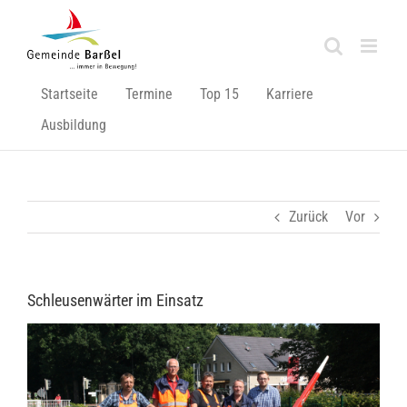
Zum
Inhalt
springen
Startseite
Termine
Top 15
Karriere
Ausbildung
Zurück
Vor
Schleusenwärter im Einsatz
Zeige
grösseres
Bild