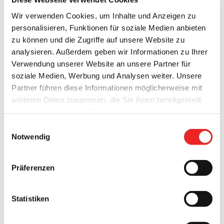
Wir verwenden Cookies, um Inhalte und Anzeigen zu
personalisieren, Funktionen für soziale Medien anbieten
zu können und die Zugriffe auf unsere Website zu
analysieren. Außerdem geben wir Informationen zu Ihrer
Verwendung unserer Website an unsere Partner für
soziale Medien, Werbung und Analysen weiter. Unsere
Partner führen diese Informationen möglicherweise mit
weiteren Daten zusammen, die Sie ihnen bereitgestellt
Nein, wir sind nicht beim Märchen „vom tapferen
haben oder die sie im Rahmen Ihrer Nutzung der Dienste
Schneiderlein“, sondern bei
gleich 7 Märchenhochzeiten
, die
gesammelt haben. Technisch notwendige Cookies
Einwilligungsauswahl
am
07.07.2017
in Barßel stattgefunden haben.
werden auch bei der Auswahl von
ablehnen
gesetzt.
Notwendig
Weitere Infos finden Sie in
Zu diesem besonderen Datum haben sich in Barßel
sieben
unserem
Datenschutzhinweis
.
Impressum
Paare angemeldet
, die ihre
standesamtliche Trauung
Präferenzen
vollziehen lassen wollten. Daher kann man bei den
Standesbeamten der Gemeinde Barßel durchaus bei diesem
Freitag von einem „Trau- Marathon“ sprechen.
Statistiken
Ganz besonders fiel dabei eine Trauung mit einem