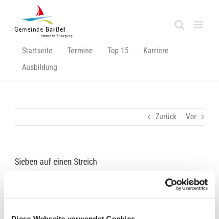
Zum
Inhalt
springen
Startseite
Termine
Top 15
Karriere
Ausbildung
Zurück
Vor
Sieben auf einen Streich
Zeige
grösseres
Bild
Diese Webseite verwendet Cookies