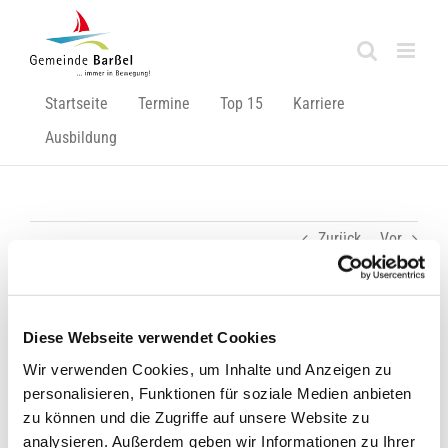
Zum
Inhalt
springen
Startseite
Termine
Top 15
Karriere
Ausbildung
Zurück
Vor
Mehr Parkplätze für die Marienschule!
Diese Webseite verwendet Cookies
Über bessere Parkmöglichkeiten können sich bald die
Wir verwenden Cookies, um Inhalte und Anzeigen zu
Lehrer und auch die Eltern bei der Marienschule in Barßel
personalisieren, Funktionen für soziale Medien anbieten
freuen.
zu können und die Zugriffe auf unsere Website zu
analysieren. Außerdem geben wir Informationen zu Ihrer