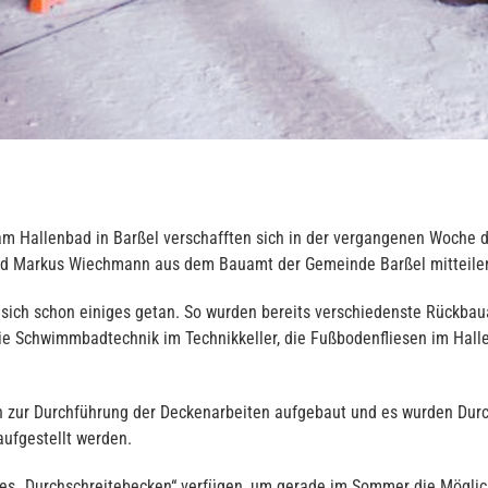
n am Hallenbad in Barßel verschafften sich in der vergangenen Woche
d Markus Wiechmann aus dem Bauamt der Gemeinde Barßel mitteilen, d
sich schon einiges getan. So wurden bereits verschiedenste Rückbauar
die Schwimmbadtechnik im Technikkeller, die Fußbodenfliesen im Halle
zur Durchführung der Deckenarbeiten aufgebaut und es wurden Durchb
aufgestellt werden.
tes „Durchschreitebecken“ verfügen, um gerade im Sommer die Möglic