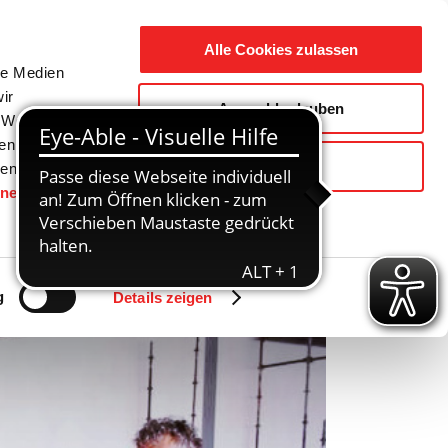
Suche
Ausbildung
Alle Cookies zulassen
nach:
le Medien
ir
Auswahl erlauben
reizeit
Gemeinde / Geschichte
, Werbung
ren Daten
Ablehnen
ienste
hnen
gesetzt.
Zurück
Vor
g
Details zeigen