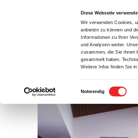
Zum
Inhalt
Diese Webseite verwende
S
springen
Wir verwenden Cookies, um
anbieten zu können und di
Aktuelles
Bürgerservice
Rats- / Bürger
Informationen zu Ihrer Ve
und Analysen weiter. Unse
zusammen, die Sie ihnen b
gesammelt haben. Technis
Weitere Infos finden Sie 
Einwilligungsauswahl
Sanierung des Hallenbades!
Notwendig
Zeige
grösseres
Bild