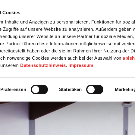
t Cookies
tartseite
Termine
Top 15
Karriere
 Inhalte und Anzeigen zu personalisieren, Funktionen für sozia
e Zugriffe auf unsere Website zu analysieren. Außerdem geben w
info
Wirtschaft / Wohnen
Bildung / Soziales
Touristik / F
rwendung unserer Website an unsere Partner für soziale Medien
re Partner führen diese Informationen möglicherweise mit weite
ereitgestellt haben oder die sie im Rahmen Ihrer Nutzung der D
ch notwendige Cookies werden auch bei der Auswahl von
able
in unserem
Datenschutzhinweis
.
Impressum
Präferenzen
Statistiken
Marketin