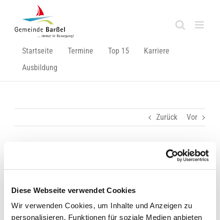
Zum
Inhalt
springen
Startseite
Termine
Top 15
Karriere
Ausbildung
Zurück
Vor
Verabschiedung eines Mitarbeiters!
Zeige
Diese Webseite verwendet Cookies
grösseres
Bild
Wir verwenden Cookies, um Inhalte und Anzeigen zu
personalisieren, Funktionen für soziale Medien anbieten