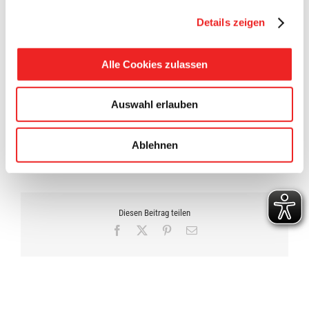
auch als Streitschlichter, Ball-Aufpumper, Fahrradkontrolleur
Details zeigen
oder Tränentrockner eine Vertrauensperson für die Kinder.
Bei so viel Engagement konnte selbst der überzeugte
Alle Cookies zulassen
Schalke-Anhänger Nils Anhuth über seinen Schatten
springen und Herrn Gerke ein Abschiedsgeschenk mit
Fanartikeln von Borussia Dortmund überreichen.
Auswahl erlauben
13. April 2016
Ablehnen
Diesen Beitrag teilen
Facebook
X
Pinterest
E-
Mail