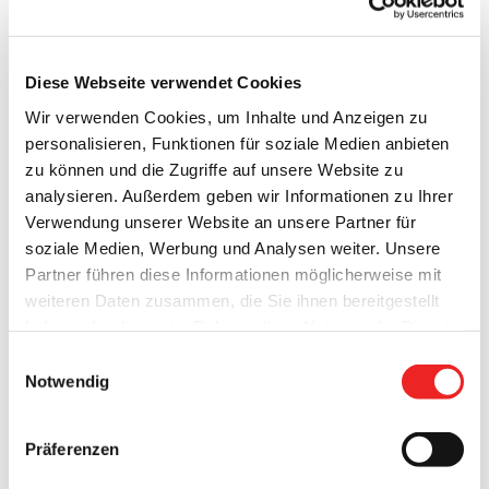
Schnell gehandelt!
Diese Webseite verwendet Cookies
Bereits am frühen Morgen waren heute die fleißigen Helfer
vom Bauhof im Einsatz, um den Bermenbereich an einem
Wir verwenden Cookies, um Inhalte und Anzeigen zu
Teilstück der Westmarkstraße wieder aufzufüllen bzw.
personalisieren, Funktionen für soziale Medien anbieten
entsprechend der Fahrbahnhöhe anzugleichen. Am
zu können und die Zugriffe auf unsere Website zu
gestrigen Donnerstag hat die Fachfirma Koch aus
analysieren. Außerdem geben wir Informationen zu Ihrer
Westerstede ein 200 Meter langes Teilstück der
Verwendung unserer Website an unsere Partner für
Westmarkstraße – im Bereich zwischen Aufmündung
soziale Medien, Werbung und Analysen weiter. Unsere
Oltmann-Strenge-Straße und Lohe (Höhe Wertstoffhof) –
Partner führen diese Informationen möglicherweise mit
[...]
weiteren Daten zusammen, die Sie ihnen bereitgestellt
haben oder die sie im Rahmen Ihrer Nutzung der Dienste
7. September 2018
gesammelt haben. Technisch notwendige Cookies
Einwilligungsauswahl
werden auch bei der Auswahl von
ablehnen
gesetzt.
Notwendig
Weitere Infos finden Sie in
unserem
Datenschutzhinweis
.
Impressum
Präferenzen