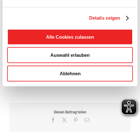
geplant
. Es können sich also
alle Kinder
auf ein
tolles Fest
zur Eröffnung
freuen!
Details zeigen
Wobei – die größte Überraschung und Attraktion die
Spielmöglichkeiten auf dem Piratenschiff sein dürften!
Alle Cookies zulassen
Dann heißt es für alle Kinder „Anker lichten“ und „Schiff
ahoi“!
Auswahl erlauben
Wir halten Sie auf dem Laufenden!
Ablehnen
9. August 2018
Diesen Beitrag teilen
Facebook
X
Pinterest
E-
Mail