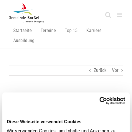
Zum
Inhalt
springen
Startseite
Termine
Top 15
Karriere
Ausbildung
Zurück
Vor
Vorbereitungen laufen auf Hochtouren
Zeige
grösseres
Diese Webseite verwendet Cookies
Bild
Wir verwenden Cookies, um Inhalte und Anzeigen zu