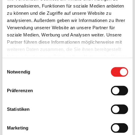
personalisieren, Funktionen für soziale Medien anbieten
zu können und die Zugriffe auf unsere Website zu
analysieren. Außerdem geben wir Informationen zu Ihrer
Verwendung unserer Website an unsere Partner für
soziale Medien, Werbung und Analysen weiter. Unsere
Partner führen diese Informationen möglicherweise mit
weiteren Daten zusammen, die Sie ihnen bereitgestellt
haben oder die sie im Rahmen Ihrer Nutzung der Dienste
In Sicht ist der „Stapellauf von Prinzessin Nalani“. Derzeit
gesammelt haben. Technisch notwendige Cookies
Einwilligungsauswahl
laufen
die
Vorbereitungen
für die
Eröffnung des
werden auch bei der Auswahl von
ablehnen
gesetzt.
Notwendig
Traumspielparks
am Barßeler Bootshafen
auf Hochtouren
.
Weitere Infos finden Sie in
unserem
Datenschutzhinweis
.
Impressum
Die
Spielgeräte sind weitestgehend fertig gestellt
. Es fehlt
Präferenzen
noch die Zaunanlage zur Absicherung des Geländes zur
Soeste hin. Hier liegen alle Arbeiten im Zeitplan. Eine TÜV-
Statistiken
Prüfung ist zwischenzeitlich auch schon erfolgt – es hat
keinerlei Beanstandungen gegeben.
Marketing
Für die Eröffnung werden allerhand Überraschungen