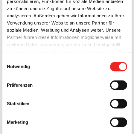
personalisieren, Funktionen für soziale Medien anbieten
zu können und die Zugriffe auf unsere Website zu
analysieren. Außerdem geben wir Informationen zu Ihrer
Verwendung unserer Website an unsere Partner für
Hüpfen für`s Herz!
soziale Medien, Werbung und Analysen weiter. Unsere
Partner führen diese Informationen möglicherweise mit
weiteren Daten zusammen, die Sie ihnen bereitgestellt
Die Grundschule Elisabethfehn-West hat sich zur
haben oder die sie im Rahmen Ihrer Nutzung der Dienste
„Wiedereröffnung“ der sanierten Gymnastikhalle ihrer
gesammelt haben. Technisch notwendige Cookies
Schule eine tolle Aktion einfallen lassen! Seit Jahresbeginn
Einwilligungsauswahl
werden auch bei der Auswahl von
ablehnen
gesetzt.
mussten die Schüler auf den „Indoor-Sport“ verzichten, da
Notwendig
Weitere Infos finden Sie in
die Halle aus Sicherheitsgründen für den Schul- und
unserem
Datenschutzhinweis
.
Impressum
Vereinssport gesperrt war. Nun hat die Halle ein neues
Präferenzen
Dach bekommen und alle Arbeiten sind seit letzter Woche
abgeschlossen. Die [...]
Statistiken
10. September 2018
Marketing