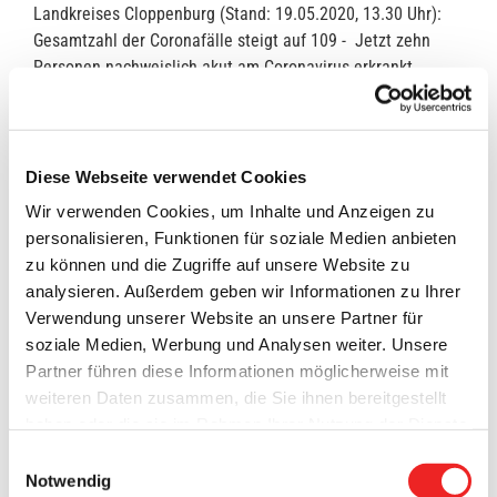
Landkreises Cloppenburg (Stand: 19.05.2020, 13.30 Uhr):
Gesamtzahl der Coronafälle steigt auf 109 - Jetzt zehn
Personen nachweislich akut am Coronavirus erkrankt
Landkreis Cloppenburg. Die Gesamtzahl der positiv auf das
Coronavirus getesteten Personen im Landkreis
Cloppenburg ist bis Dienstag, 19. Mai, 13.30 Uhr auf 109
gestiegen. Es liegt ein neues [...]
Diese Webseite verwendet Cookies
Wir verwenden Cookies, um Inhalte und Anzeigen zu
19. Mai 2020
personalisieren, Funktionen für soziale Medien anbieten
zu können und die Zugriffe auf unsere Website zu
analysieren. Außerdem geben wir Informationen zu Ihrer
Verwendung unserer Website an unsere Partner für
soziale Medien, Werbung und Analysen weiter. Unsere
Partner führen diese Informationen möglicherweise mit
weiteren Daten zusammen, die Sie ihnen bereitgestellt
haben oder die sie im Rahmen Ihrer Nutzung der Dienste
gesammelt haben. Technisch notwendige Cookies
Einwilligungsauswahl
werden auch bei der Auswahl von
ablehnen
gesetzt.
Notwendig