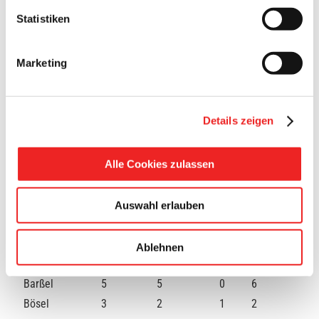
Anzahl der Summe aller
Statistiken
Abstriche durch das Corona-
488
Testcenter
Marketing
Anzahl der Personen in
6
stationärer Behandlung
Anzahl der Verstorbenen
0
Details zeigen
Personen
Alle Cookies zulassen
A
nzahl
aller
Auswahl erlauben
posi
tiv
Quarantäne
Stadt/Gemeinde
Genesungen
Saldo
getesteten
(aktuell)
Corona-
Ablehnen
Fälle
Barßel
5
5
0
6
Bösel
3
2
1
2