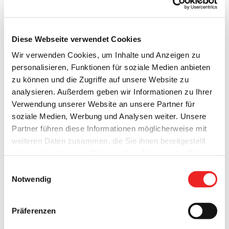
bei 10.
Diese Webseite verwendet Cookies
Wir verwenden Cookies, um Inhalte und Anzeigen zu
Anzahl aller positiv getesteten
108
personalisieren, Funktionen für soziale Medien anbieten
Corona-Fälle
zu können und die Zugriffe auf unsere Website zu
Anzahl der Genesungen
98
analysieren. Außerdem geben wir Informationen zu Ihrer
Saldo der verbliebenen positiv
10
Verwendung unserer Website an unsere Partner für
getesteten Corona-Fälle
soziale Medien, Werbung und Analysen weiter. Unsere
Anzahl der
Partner führen diese Informationen möglicherweise mit
angeordneten Quarantäne-Fälle
612
weiteren Daten zusammen, die Sie ihnen bereitgestellt
(insgesamt)
haben oder die sie im Rahmen Ihrer Nutzung der Dienste
Anzahl der
gesammelt haben. Technisch notwendige Cookies
Einwilligungsauswahl
angeordneten Quarantäne-Fälle
82
werden auch bei der Auswahl von
ablehnen
gesetzt.
Notwendig
(aktuell)
Weitere Infos finden Sie in
Anzahl der heutigen
unserem
Datenschutzhinweis
.
Impressum
Präferenzen
Abstriche durch das Corona-
/ (12.05.2020: 5)
Testcenter