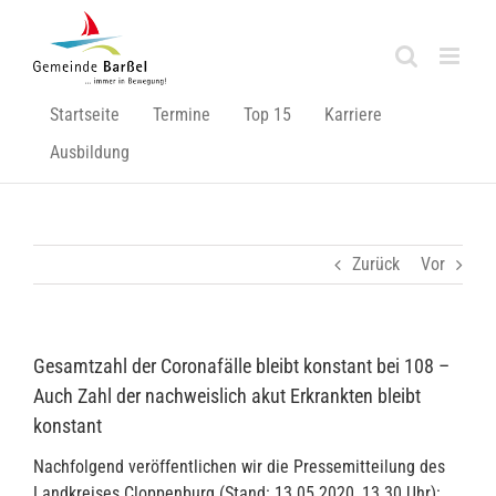
Zum
Inhalt
springen
Startseite
Termine
Top 15
Karriere
Ausbildung
Zurück
Vor
Gesamtzahl der Coronafälle bleibt konstant bei 108 –
Auch Zahl der nachweislich akut Erkrankten bleibt
konstant
Nachfolgend veröffentlichen wir die Pressemitteilung des
Landkreises Cloppenburg (Stand: 13.05.2020, 13.30 Uhr):