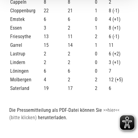
Cappeln
8
8
0
2
Cloppenburg
22
21
1
8 (-1)
Emstek
6
6
0
4 (+1)
Essen
3
2
1
8 (+1)
Friesoythe
13
11
2
6 (-1)
Garrel
15
14
1
11
Lastrup
2
2
0
6 (+2)
Lindern
2
2
0
3 (+1)
Löningen
6
6
0
7
Molbergen
4
2
2
12 (+5)
Saterland
19
17
2
6
Die Pressemitteilung als PDF-Datei können Sie
>>hier<<
(bitte klicken)
herunterladen.