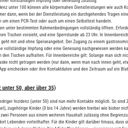
 einer vollständigen Impfung oder Genesung zulässig.
denz unter 100 können alle körpernahen Dienstleistungen wie auch K
mer dann, wenn bei der Dienstleistung ein durchgehendes Tragen eine
h um einen PCR-Test oder auch um einen Selbsttest handeln.
n unter bestimmten Rahmenbedingungen vollständig öffnen. Erforder
en Tischen vorsieht, und eine Sperrstunde ab 23 Uhr. In Innenbereic
 geht mit und ohne Speiseangebot. Der Zugang zu einem gastronomisc
ne vollständige Impfung oder eine Genesung nachgewiesen werden kann
den Tischen aufhalten. Für Innenbereiche gilt: Solange man sich nich
ske nicht getragen werden (nur dann, wenn man nach innen geht, etw
pp einchecken oder ihre Kontaktdaten und den Zeitraum auf ein Blatt 
 unter 50, aber über 35)
iedriger Inzidenz (unter 50) sind nun mehr Kontakte möglich. So sind
), zugehörige Kinder (0 bis 14 Jahre) werden hierbei wie bisher nich
ei Personen aus einem weiteren Haushalt zulässig ohne Begrenzung
rt Lebenden vorteilhafter. Für die Kinder gilt darüber hinaus, dass s