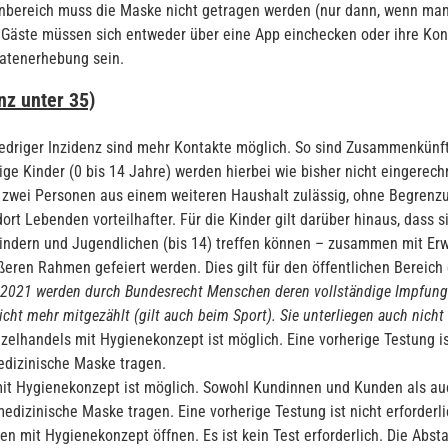
enbereich muss die Maske nicht getragen werden (nur dann, wenn man
e Gäste müssen sich entweder über eine App einchecken oder ihre Kon
 Datenerhebung sein.
nz unter 35)
iedriger Inzidenz sind mehr Kontakte möglich. So sind Zusammenkünft
ge Kinder (0 bis 14 Jahre) werden hierbei wie bisher nicht eingerechn
ei Personen aus einem weiteren Haushalt zulässig, ohne Begrenzung
rt Lebenden vorteilhafter. Für die Kinder gilt darüber hinaus, dass s
 Kindern und Jugendlichen (bis 14) treffen können – zusammen mit E
eren Rahmen gefeiert werden. Dies gilt für den öffentlichen Bereich
 2021 werden durch Bundesrecht Menschen deren vollständige Impfung 1
ht mehr mitgezählt (gilt auch beim Sport). Sie unterliegen auch nich
elhandels mit Hygienekonzept ist möglich. Eine vorherige Testung is
dizinische Maske tragen.
it Hygienekonzept ist möglich. Sowohl Kundinnen und Kunden als auch
izinische Maske tragen. Eine vorherige Testung ist nicht erforderli
 mit Hygienekonzept öffnen. Es ist kein Test erforderlich. Die Abst