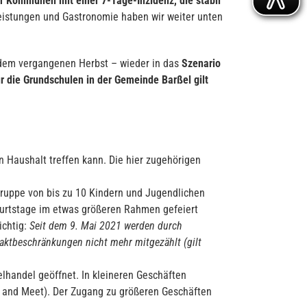
r Kommunen mit einer 7-Tage-Inzidenz, die stabil
eistungen und Gastronomie haben wir weiter unten
t dem vergangenen Herbst – wieder in das
Szenario
ür die Grundschulen in der Gemeinde Barßel gilt
 Haushalt treffen kann. Die hier zugehörigen
r Gruppe von bis zu 10 Kindern und Jugendlichen
urtstage im etwas größeren Rahmen gefeiert
ichtig:
Seit dem 9. Mai 2021 werden durch
aktbeschränkungen nicht mehr mitgezählt (gilt
lhandel geöffnet. In kleineren Geschäften
ck and Meet). Der Zugang zu größeren Geschäften