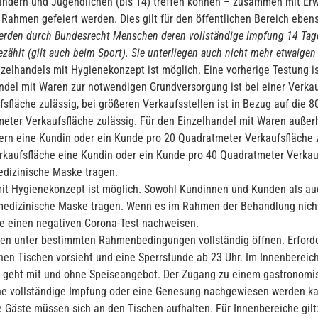
 Kindern und Jugendlichen (bis 14) treffen können – zusammen mit E
Rahmen gefeiert werden. Dies gilt für den öffentlichen Bereich eben
erden durch Bundesrecht Menschen deren vollständige Impfung 14 Tage 
ählt (gilt auch beim Sport). Sie unterliegen auch nicht mehr etwaige
lhandels mit Hygienekonzept ist möglich. Eine vorherige Testung ist n
del mit Waren zur notwendigen Grundversorgung ist bei einer Verkau
sfläche zulässig, bei größeren Verkaufsstellen ist in Bezug auf die
eter Verkaufsfläche zulässig. Für den Einzelhandel mit Waren außer
ern eine Kundin oder ein Kunde pro 20 Quadratmeter Verkaufsfläche zu
rkaufsfläche eine Kundin oder ein Kunde pro 40 Quadratmeter Verkau
dizinische Maske tragen.
it Hygienekonzept ist möglich. Sowohl Kundinnen und Kunden als auch
edizinische Maske tragen. Wenn es im Rahmen der Behandlung nicht 
e einen negativen Corona-Test nachweisen.
en unter bestimmten Rahmenbedingungen vollständig öffnen. Erforde
en Tischen vorsieht und eine Sperrstunde ab 23 Uhr. Im Innenbereic
 geht mit und ohne Speiseangebot. Der Zugang zu einem gastronomisc
ine vollständige Impfung oder eine Genesung nachgewiesen werden ka
ie Gäste müssen sich an den Tischen aufhalten. Für Innenbereiche gilt