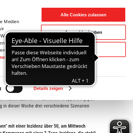
Suche
Ausbildung
Alle Cookies zulassen
nach:
le Medien
ir
Auswahl erlauben
reizeit
Gemeinde / Geschichte
, Werbung
ren Daten
Ablehnen
ienste
hnen
gesetzt.
Zurück
Vor
g
Details zeigen
en Inzidenzzahlen im Landkreis Cloppenburg gibt
g in dieser Woche drei verschiedene Szenarien
n“ mit einer Inzidenz über 50, am Mittwoch