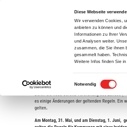
Zum
Inhalt
Diese Webseite verwende
S
springen
Wir verwenden Cookies, um
anbieten zu können und di
Aktuelles
Bürgerservice
Rats- / Bürger
Informationen zu Ihrer Ve
und Analysen weiter. Unse
zusammen, die Sie ihnen b
gesammelt haben. Technis
Weitere Infos finden Sie 
Einwilligungsauswahl
Neue Corona-Verordnung: Das gilt für Schulen,
Notwendig
Durch die neue Corona-Verordnung des Landes
(>
es einige Änderungen der geltenden Regeln. Ein w
gelten
.
Am Montag, 31. Mai, und am Dienstag, 1. Juni,
ge