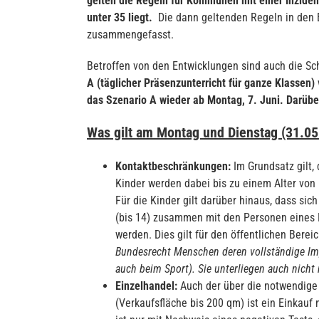
gelten die Regeln für Kommunen mit einer Inziden
unter 35 liegt.
Die dann geltenden Regeln in den 
zusammengefasst.
Betroffen von den Entwicklungen sind auch die Sc
A (täglicher Präsenzunterricht für ganze Klassen)
das Szenario A wieder ab Montag, 7. Juni. Darüb
Was gilt am Montag und Dienstag (31.05.
Kontaktbeschränkungen:
Im Grundsatz gilt,
Kinder werden dabei bis zu einem Alter von 
Für die Kinder gilt darüber hinaus, dass sic
(bis 14) zusammen mit den Personen eines 
werden. Dies gilt für den öffentlichen Bere
Bundesrecht Menschen deren vollständige Imp
auch beim Sport). Sie unterliegen auch nich
Einzelhandel:
Auch der über die notwendige 
(Verkaufsfläche bis 200 qm) ist ein Einkau