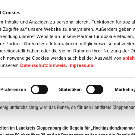
t Cookies
tartseite
Termine
Top 15
Karriere
 Inhalte und Anzeigen zu personalisieren, Funktionen für sozia
e Zugriffe auf unsere Website zu analysieren. Außerdem geben w
info
Wirtschaft / Wohnen
Bildung / Soziales
Touristik / F
rwendung unserer Website an unsere Partner für soziale Medien
re Partner führen diese Informationen möglicherweise mit weite
ereitgestellt haben oder die sie im Rahmen Ihrer Nutzung der D
ch notwendige Cookies werden auch bei der Auswahl von
able
in unserem
Datenschutzhinweis
.
Impressum
 Einzelhandel, Gastronomie oder im privaten Bereich
Präferenzen
Statistiken
Marketin
>hier klicken<< für die Verordnung als PDF-Dokument)
und die sinkend
enig undurchsichtig wird das Ganze, da für den Landkreis Cloppenbur
lten im Landkreis Cloppenburg die Regeln für „Hochinzidenzkommune