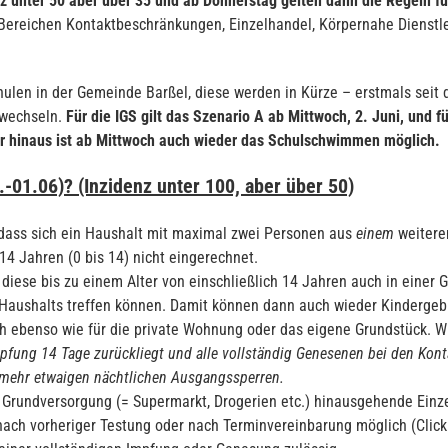
z unter 50 aber über 35 und ab Donnerstag gelten dann die Regeln fü
Bereichen Kontaktbeschränkungen, Einzelhandel, Körpernahe Dienstl
hulen in der Gemeinde Barßel, diese werden in Kürze – erstmals sei
wechseln.
Für die IGS gilt das Szenario A ab Mittwoch, 2. Juni, und f
er hinaus ist ab Mittwoch auch wieder das Schulschwimmen möglich.
-01.06)? (Inzidenz unter 100, aber über 50)
 dass sich ein Haushalt mit maximal zwei Personen aus
einem
weiteren
14 Jahren (0 bis 14) nicht eingerechnet.
h diese bis zu einem Alter von einschließlich 14 Jahren auch in eine
Haushalts treffen können. Damit können dann auch wieder Kindergeb
ich ebenso wie für die private Wohnung oder das eigene Grundstück. W
fung 14 Tage zurückliegt und alle vollständig Genesenen bei den Kont
t mehr etwaigen nächtlichen Ausgangssperren.
Grundversorgung (= Supermarkt, Drogerien etc.) hinausgehende Einze
f nach vorheriger Testung oder nach Terminvereinbarung möglich (Cli