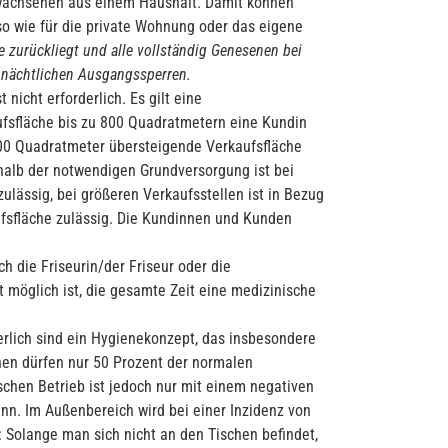
rwachsenen aus einem Haushalt. Damit können
so wie für die private Wohnung oder das eigene
zurückliegt und alle vollständig Genesenen bei
n nächtlichen Ausgangssperren.
icht erforderlich. Es gilt eine
fsfläche bis zu 800 Quadratmetern eine Kundin
 800 Quadratmeter übersteigende Verkaufsfläche
halb der notwendigen Grundversorgung ist bei
lässig, bei größeren Verkaufsstellen ist in Bezug
fsfläche zulässig. Die Kundinnen und Kunden
 die Friseurin/der Friseur oder die
möglich ist, die gesamte Zeit eine medizinische
rlich sind ein Hygienekonzept, das insbesondere
hen dürfen nur 50 Prozent der normalen
hen Betrieb ist jedoch nur mit einem negativen
nn. Im Außenbereich wird bei einer Inzidenz von
: Solange man sich nicht an den Tischen befindet,