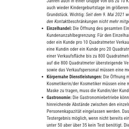
Jahren auch in einer Gruppe von bis zu 10
auch wieder Kindergeburtstage im größeren 
Grundstück. Wichtig:
Seit dem 9. Mai 2021 w
den Kontaktbeschränkungen nicht mehr mitgez
Einzelhandel:
Die Öffnung des gesamten Einze
Kundenanzahlbegrenzung: Für den Einzelhan
oder ein Kunde pro 10 Quadratmeter Verkauf
eine Kundin oder ein Kunde pro 20 Quadratm
einer Verkaufsfläche bis zu 800 Quadratmet
auf die 800 Quadratmeter übersteigende Ve
sowie das Verkaufspersonal müssen eine me
Körpernahe Dienstleistungen:
Die Öffnung m
Kosmetikerin/der Kosmetiker müssen eine m
Maske zu tragen, muss die Kundin/der Kund
Gastronomie:
Die Gastronomiebetriebe könn
hinreichende Abstände zwischen den einzeln
Personenkapazität eingelassen werden. Das
Testergebnis möglich, wenn nicht bereits e
unter 50 aber über 35 kein Test benötigt. D