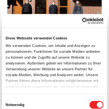
Diese Webseite verwendet Cookies
Wir verwenden Cookies, um Inhalte und Anzeigen zu
Die Bauarbeiten am Jona-Kindergarten in Elisabethfehn
personalisieren, Funktionen für soziale Medien anbieten
sind nun abgeschlossen. Im dortigen Erweiterungsbau, der
zu können und die Zugriffe auf unsere Website zu
aus einem neuen Gruppenraum mit Nebenräumen besteht,
analysieren. Außerdem geben wir Informationen zu Ihrer
konnten Anfang März dieses Jahres die ersten
Verwendung unserer Website an unsere Partner für
Kindergarten-Kinder einziehen.
soziale Medien, Werbung und Analysen weiter. Unsere
Partner führen diese Informationen möglicherweise mit
Dass das neue Gebäude nun fertiggestellt ist, freut Maja
weiteren Daten zusammen, die Sie ihnen bereitgestellt
Peters aus dem Bauamt der Gemeinde Barßel, sowie
haben oder die sie im Rahmen Ihrer Nutzung der Dienste
Bürgermeister Nils Anhuth und Bauamtskollegen Markus
gesammelt haben. Technisch notwendige Cookies
Einwilligungsauswahl
Wiechmann. Sie nahmen nun eine Besichtigung der
werden auch bei der Auswahl von
ablehnen
gesetzt.
Notwendig
abgeschlossenen Hochbauten im Gemeindegebiet vor.