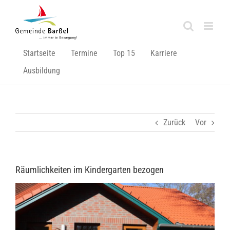
Zum
Inhalt
springen
Startseite
Termine
Top 15
Karriere
Ausbildung
Zurück
Vor
Räumlichkeiten im Kindergarten bezogen
Zeige
grösseres
Bild