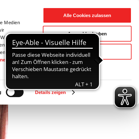
Suche
Ausbildung
Alle Cookies zulassen
nach:
le Medien
ir
Auswahl erlauben
reizeit
Gemeinde / Geschichte
, Werbung
ren Daten
Ablehnen
ienste
hnen
gesetzt.
Zurück
Vor
g
Details zeigen