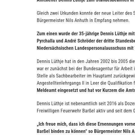
Gleich zwei Urkunden konnte der neue Leiter des 
Bürgermeister Nils Anhuth in Empfang nehmen.
Zum einen wurde der 35-jährige Dennis Lüthje mi
Pyrchalla und André Schröder der dritte Stande
Niedersächsischen Landespersonalausschuss mit 
Dennis Lüthje hat in den Jahren 2002 bis 2005 di
war er zunächst bei der Bundesagentur für Arbeit
Stelle als Sachbearbeiter im Hauptamt zurückgewi
Angestelltenlehrgangs II in Leer die Qualifikati
Meldeamt eingesetzt und hat vor Kurzem die Amts
Dennis Lüthje ist nebenamtlich seit 2016 als Doze
Freiwilligen Feuerwehr Barßel aktiv und seit de
„Ich freue mich, dass ich diese Ernennungen vorn
Barßel binden zu können“ so Bürgermeister Nils A