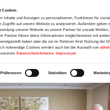
t Cookies
tartseite
Termine
Top 15
Karriere
 Inhalte und Anzeigen zu personalisieren, Funktionen für sozia
e Zugriffe auf unsere Website zu analysieren. Außerdem geben w
info
Wirtschaft / Wohnen
Bildung / Soziales
Touristik / F
rwendung unserer Website an unsere Partner für soziale Medien
re Partner führen diese Informationen möglicherweise mit weite
ereitgestellt haben oder die sie im Rahmen Ihrer Nutzung der D
ch notwendige Cookies werden auch bei der Auswahl von
able
in unserem
Datenschutzhinweis
.
Impressum
Präferenzen
Statistiken
Marketin