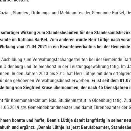
Sozial-, Standes-, Ordnungs- und Meldeamtes der Gemeinde Barßel, D
t sofortiger Wirkung zum Standesbeamten für den Standesamtsbezirk 
sbeamte im Rathaus Barßel. Zum anderen wurde Herr Lüthje nach vo
Wirkung vom 01.04.2021 in ein Beamtenverhältnis bei der Gemeinde 
e Ausbildung zum Verwaltungsfachangestellten bei der Gemeinde Barß
 in Oldenburg und Delmenhorst in der Leistungsgewährung tätig. Im J
nnen. In den Jahren 2013 bis 2015 hat Herr Lüthje mit dem erfolgre
on für den gehobenen Verwaltungsdienst erworben.
Er ist seit dem 01.0
leitung von Siegfried Kruse übernommen, der nach 45 Dienstjahren i
nt für Kommunalrecht am Nds. Studieninstitut in Oldenburg tätig. Zud
m 01.05.2019 stv. Gemeindebrandmeister und damit Ehrenbeamter der 
ehmen konnte und hoffe, Dennis Lüthje damit langfristig in seiner ne
nhuth und ergänzt: „Dennis Lüthje ist jetzt Berufsbeamter, Standes