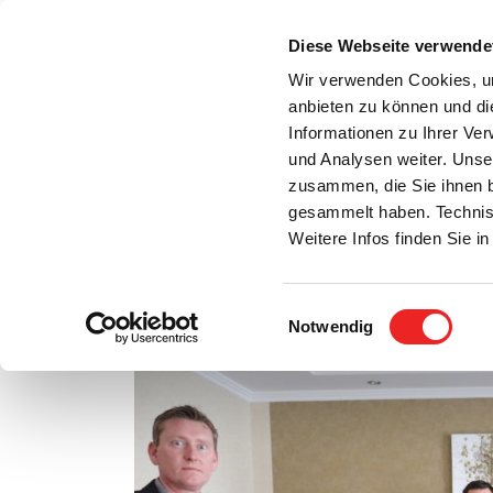
Zum
Inhalt
Diese Webseite verwende
S
springen
Wir verwenden Cookies, um
anbieten zu können und di
Aktuelles
Bürgerservice
Rats- / Bürger
Informationen zu Ihrer Ve
und Analysen weiter. Unse
zusammen, die Sie ihnen b
gesammelt haben. Technis
Weitere Infos finden Sie 
Einwilligungsauswahl
Verstärkung im Standesamt Barßel
Notwendig
Zeige
grösseres
Bild