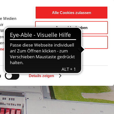
Suche
Ausbildung
Alle Cookies zulassen
nach:
le Medien
ir
Auswahl erlauben
reizeit
Gemeinde / Geschichte
, Werbung
ren Daten
Ablehnen
ienste
hnen
gesetzt.
g
Details zeigen