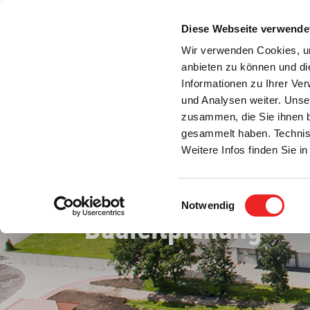
Zum
Inhalt
Diese Webseite verwende
S
springen
Wir verwenden Cookies, um
anbieten zu können und di
Aktuelles
Bürgerservice
Rats- / Bürger
Informationen zu Ihrer Ve
und Analysen weiter. Unse
zusammen, die Sie ihnen b
gesammelt haben. Technis
Weitere Infos finden Sie 
Einwilligungsauswahl
Notwendig
Bauleitplanung