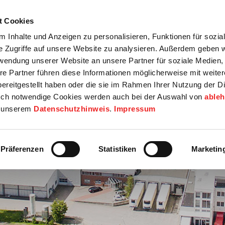
t Cookies
tartseite
Termine
Top 15
Karriere
 Inhalte und Anzeigen zu personalisieren, Funktionen für sozia
e Zugriffe auf unsere Website zu analysieren. Außerdem geben w
info
Wirtschaft / Wohnen
Bildung / Soziales
Touristik / F
rwendung unserer Website an unsere Partner für soziale Medien
re Partner führen diese Informationen möglicherweise mit weite
ereitgestellt haben oder die sie im Rahmen Ihrer Nutzung der D
ch notwendige Cookies werden auch bei der Auswahl von
able
in unserem
Datenschutzhinweis
.
Impressum
Präferenzen
Statistiken
Marketin