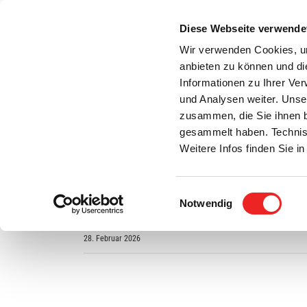
Zum
Inhalt
Diese Webseite verwende
S
springen
Wir verwenden Cookies, um
anbieten zu können und di
Aktuelles
Bürgerservice
Rats- / Bürger
Informationen zu Ihrer Ve
und Analysen weiter. Unse
zusammen, die Sie ihnen b
gesammelt haben. Technis
Amtliche Bekanntmachung des Planfeststellun
Weitere Infos finden Sie 
Ortsübliche Bekanntmachung im Auftrage der Nied
Planfeststellung, zum Planfeststellungsverfahre
Einwilligungsauswahl
Notwendig
Anlandungspunkt Hilgenriedersiel bis Raum Böse
28. Februar 2026