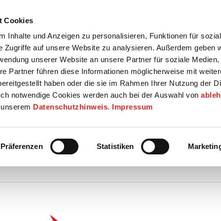
t Cookies
tartseite
Termine
Top 15
Karriere
 Inhalte und Anzeigen zu personalisieren, Funktionen für sozia
e Zugriffe auf unsere Website zu analysieren. Außerdem geben w
info
Wirtschaft / Wohnen
Bildung / Soziales
Touristik / F
rwendung unserer Website an unsere Partner für soziale Medien
re Partner führen diese Informationen möglicherweise mit weite
ereitgestellt haben oder die sie im Rahmen Ihrer Nutzung der D
ch notwendige Cookies werden auch bei der Auswahl von
able
gsverfahrens Balwin 1 und 2, PFA 1, Anlandungspunkt Hilgenri
in unserem
Datenschutzhinweis
.
Impressum
ersächsischen Landesbehörde für Straßenbau und Verkehr Zentraler G
n für den Neubau und Betrieb der +/-525 kV-HGÜ-Offshore-Netzanbind
Präferenzen
Statistiken
Marketin
l, Planfeststellungsabschnitt 1 Bekanntmachung hier einsehen ⇒