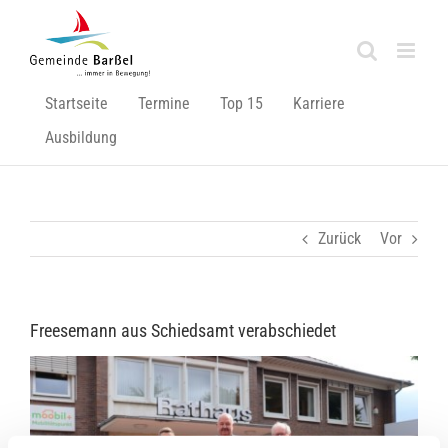
Zum
Inhalt
springen
Startseite
Termine
Top 15
Karriere
Ausbildung
Zurück
Vor
Freesemann aus Schiedsamt verabschiedet
Zeige
grösseres
Bild