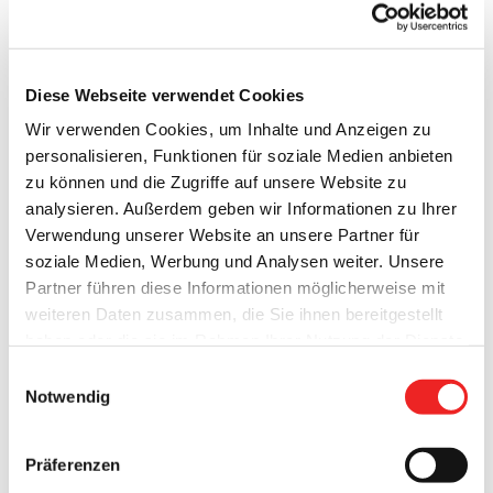
Diese Webseite verwendet Cookies
Wir verwenden Cookies, um Inhalte und Anzeigen zu
personalisieren, Funktionen für soziale Medien anbieten
zu können und die Zugriffe auf unsere Website zu
analysieren. Außerdem geben wir Informationen zu Ihrer
Andreas Freesemann aus der Gemeinde Barßel legte nun
Verwendung unserer Website an unsere Partner für
sein Ehrenamt als stellvertretender Schiedsmann für das
soziale Medien, Werbung und Analysen weiter. Unsere
Schiedsamt Barßel, Bösel, Saterland und Friesoythe nieder.
Partner führen diese Informationen möglicherweise mit
Für seine Tätigkeit wurde er von Bürgermeister Nils Anhuth
weiteren Daten zusammen, die Sie ihnen bereitgestellt
sowie dem stellvertretenden Direktor des Amtsgerichts
haben oder die sie im Rahmen Ihrer Nutzung der Dienste
Cloppenburg, Herrn Richter Hubert Tolksdorf, gewürdigt und
gesammelt haben. Technisch notwendige Cookies
Einwilligungsauswahl
gebührend verabschiedet.
werden auch bei der Auswahl von
ablehnen
gesetzt.
Notwendig
Weitere Infos finden Sie in
Insgesamt war Freesemann knapp neun Jahre im Amt und
unserem
Datenschutzhinweis
.
Impressum
Ansprechpartner für die Schlichtung von
Präferenzen
Meinungsverschiedenheiten, Konfliktsituationen oder