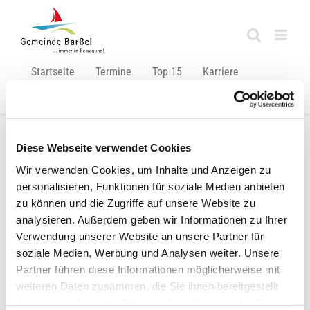
Zum
Inhalt
springen
Startseite
Termine
Top 15
Karriere
Ausbildung
Diese Webseite verwendet Cookies
Zurück
Vor
Wir verwenden Cookies, um Inhalte und Anzeigen zu
personalisieren, Funktionen für soziale Medien anbieten
zu können und die Zugriffe auf unsere Website zu
analysieren. Außerdem geben wir Informationen zu Ihrer
Impftermine für Ü70-Gruppe stehen fest!
Verwendung unserer Website an unsere Partner für
soziale Medien, Werbung und Analysen weiter. Unsere
Für die Über-70-Jährigen aus der Gemeinde Barßel stehen
Partner führen diese Informationen möglicherweise mit
nun die dezentralen Impftermine fest: am 15. und 16. April
weiteren Daten zusammen, die Sie ihnen bereitgestellt
2021 wird wieder geimpft.
Genau wie die Gruppe der Ü80-
haben oder die sie im Rahmen Ihrer Nutzung der Dienste
Jährigen wird auch diese Personengruppe im Hallenbad