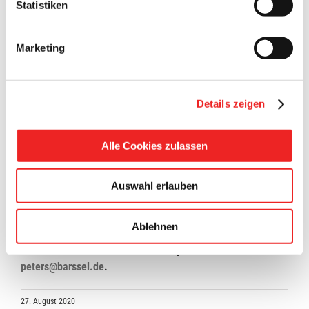
Statistiken
Udo Janßen, Architekturbüro Janßen Bär Partner,
zuständig für die Leistungsphasen 6-9
Vertreter des Ingenieurbüros Thomas Vorpahl,
Marketing
Technische Gebäudeausrüstung
Bei der Veranstaltung im Schulzentrum müssen die
Hygiene- und Abstandsregeln eingehalten werden. So
Details zeigen
besteht unter anderem die Pflicht zum Tragen einer Mund-
Nasen-Bedeckung. Die Veranstaltung startet um 19 Uhr, der
Alle Cookies zulassen
Einlass in das Gebäude beginnt ab 18 Uhr.
Eine vorherige Anmeldung zur Veranstaltung, mit Angabe
Auswahl erlauben
der korrekten Kontaktdaten, ist zwingend notwendig.
Anmelden können sich alle Interessierten ab Dienstag, 1.
Ablehnen
September, bei Bauamtsmitarbeiterin Maja Peters unter
Telefonnummer 04499/81-42 oder per E-Mail unter
peters@barssel.de
.
27. August 2020