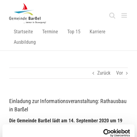
Zum
Inhalt
springen
Startseite
Termine
Top 15
Karriere
Ausbildung
Zurück
Vor
Einladung zur Informationsveranstaltung: Rathausbau
in Barßel
Die Gemeinde Barßel lädt am 14. September 2020 um 19
Uhr zum Informationsabend in der Theateraula des
Schulzentrums Barßel (Westmarkstraße 3) ein. Bei der