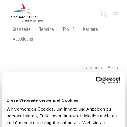
Zum
Inhalt
springen
Startseite
Termine
Top 15
Karriere
Ausbildung
Zurück
Vor
Warntag 2020: Probealarm bundesweit am 10.
Diese Webseite verwendet Cookies
September 2020 um 11 Uhr
Wir verwenden Cookies, um Inhalte und Anzeigen zu
Der bundesweite Warntag findet erstmals am 10.
personalisieren, Funktionen für soziale Medien anbieten
September 2020 statt und wird ab dann jährlich an jedem
zu können und die Zugriffe auf unsere Website zu
zweiten Donnerstag im September durchgeführt. Am