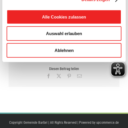
Weitere Informationen erhalten Sie unter
www.warnung-der-
bevoelkerung.de
Alle Cookies zulassen
Auswahl erlauben
4. September 2020
Ablehnen
Diesen Beitrag teilen
Facebook
X
Pinterest
E-
Mail
Copyright Gemeinde Barßel | All Rights Reserved | Powered by
upcommerce.de