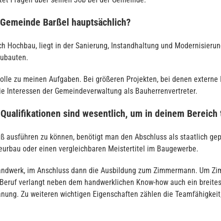
 Gemeinde Barßel hauptsächlich?
 Hochbau, liegt in der Sanierung, Instandhaltung und Modernisier
eubauten.
olle zu meinen Aufgaben. Bei größeren Projekten, bei denen externe P
die Interessen der Gemeindeverwaltung als Bauherrenvertreter.
ualifikationen sind wesentlich, um in deinem Bereich t
usführen zu können, benötigt man den Abschluss als staatlich geprü
ieurbau oder einen vergleichbaren Meistertitel im Baugewerbe.
rhandwerk, im Anschluss dann die Ausbildung zum Zimmermann. Um Zi
eruf verlangt neben dem handwerklichen Know-how auch ein breites 
nung. Zu weiteren wichtigen Eigenschaften zählen die Teamfähigkeit