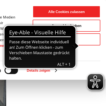
Suche
Ausbildung
Alle Cookies zulassen
nach:
le Medien
ir
Auswahl erlauben
reizeit
Gemeinde / Geschichte
, Werbung
ren Daten
Ablehnen
ienste
hnen
gesetzt.
Zurück
Vor
g
Details zeigen