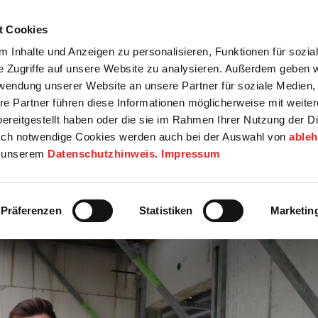
t Cookies
tartseite
Termine
Top 15
Karriere
 Inhalte und Anzeigen zu personalisieren, Funktionen für sozia
e Zugriffe auf unsere Website zu analysieren. Außerdem geben w
info
Wirtschaft / Wohnen
Bildung / Soziales
Touristik / F
rwendung unserer Website an unsere Partner für soziale Medien
re Partner führen diese Informationen möglicherweise mit weite
ereitgestellt haben oder die sie im Rahmen Ihrer Nutzung der D
ch notwendige Cookies werden auch bei der Auswahl von
able
in unserem
Datenschutzhinweis
.
Impressum
amt
Präferenzen
Statistiken
Marketin