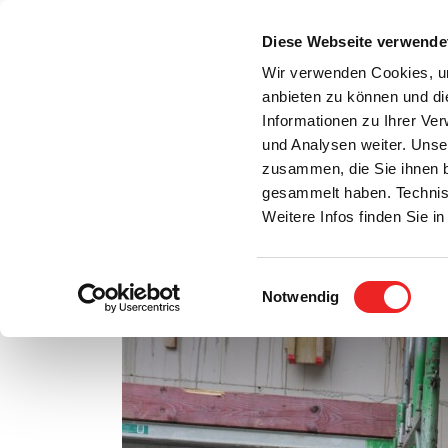
Zum
Inhalt
Diese Webseite verwende
S
springen
Wir verwenden Cookies, um
anbieten zu können und di
Aktuelles
Bürgerservice
Rats- / Bürger
Informationen zu Ihrer Ve
und Analysen weiter. Unse
zusammen, die Sie ihnen b
gesammelt haben. Technis
Weitere Infos finden Sie 
Einwilligungsauswahl
Franz Westerkamp – Zimmerermeister – Bau
Notwendig
Zeige
grösseres
Bild