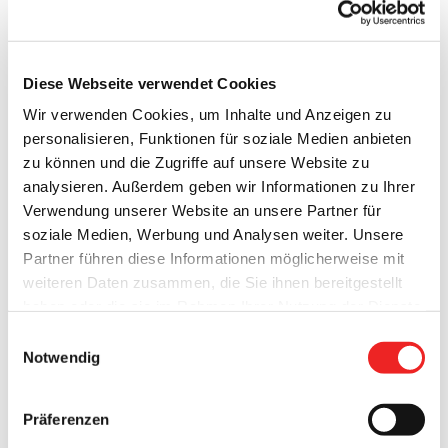
Anzahl aller positiv getesteten
Diese Webseite verwendet Cookies
116
Corona-Fälle
Wir verwenden Cookies, um Inhalte und Anzeigen zu
Anzahl der Genesungen
106
personalisieren, Funktionen für soziale Medien anbieten
Saldo der verbliebenen positiv
zu können und die Zugriffe auf unsere Website zu
10
getesteten Corona-Fälle
analysieren. Außerdem geben wir Informationen zu Ihrer
Verwendung unserer Website an unsere Partner für
Anzahl der
soziale Medien, Werbung und Analysen weiter. Unsere
angeordneten Quarantäne-Fälle
638
Partner führen diese Informationen möglicherweise mit
(insgesamt)
weiteren Daten zusammen, die Sie ihnen bereitgestellt
Anzahl der
haben oder die sie im Rahmen Ihrer Nutzung der Dienste
angeordneten Quarantäne-Fälle
72
gesammelt haben. Technisch notwendige Cookies
Einwilligungsauswahl
(aktuell)
werden auch bei der Auswahl von
ablehnen
gesetzt.
Notwendig
Anzahl der heutigen
Weitere Infos finden Sie in
Abstriche durch das Corona-
6 (27.05.2020: 6)
unserem
Datenschutzhinweis
.
Impressum
Testcenter
Präferenzen
Anzahl der Summe aller