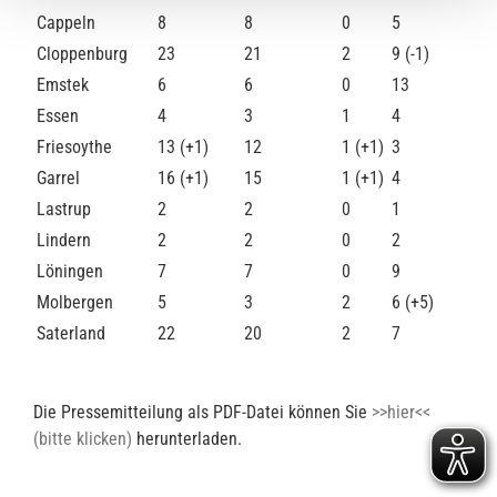
Cappeln
8
8
0
5
Cloppenburg
23
21
2
9 (-1)
Emstek
6
6
0
13
Essen
4
3
1
4
Friesoythe
13 (+1)
12
1 (+1)
3
Garrel
16 (+1)
15
1 (+1)
4
Lastrup
2
2
0
1
Lindern
2
2
0
2
Löningen
7
7
0
9
Molbergen
5
3
2
6 (+5)
Saterland
22
20
2
7
Die Pressemitteilung als PDF-Datei können Sie
>>hier<<
(bitte klicken)
herunterladen.