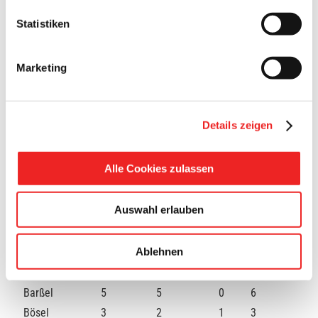
Abstriche durch das Corona-
601
Statistiken
Testcenter
Anzahl der Personen in
3
stationärer Behandlung
Marketing
Anzahl der Verstorbenen
0
Personen
Details zeigen
Alle Cookies zulassen
A
nzahl
aller
Auswahl erlauben
posi
tiv
Quarantäne
Stadt/Gemeinde
Genesungen
Saldo
getesteten
(aktuell)
Ablehnen
Corona-
Fälle
Barßel
5
5
0
6
Bösel
3
2
1
3