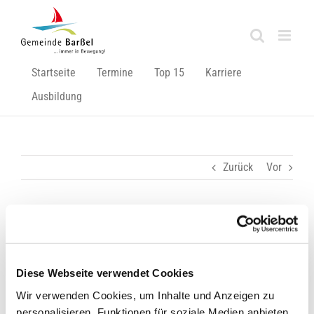
Zum
Inhalt
springen
Startseite
Termine
Top 15
Karriere
Ausbildung
Zurück
Vor
Trister Flur wird zum farbenfrohen Kunstwerk
Zeige
Diese Webseite verwendet Cookies
grösseres
Bild
Wir verwenden Cookies, um Inhalte und Anzeigen zu
personalisieren, Funktionen für soziale Medien anbieten