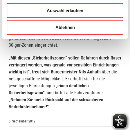
Für den Kindergarten St. Marien Harkebrügge war zunächst
Auswahl erlauben
ebenfalls eine Beantragung dieses Verkehrszeichens
angedacht. Hier wurde aber eine „großräumige“ Lösung für
Ablehnen
das gesamte Wohngebiet im Bereich des Kindergartens
gefunden, und in den Straßen „drum herum“ insgesamt
30iger-Zonen eingerichtet.
„Mit diesen „Sicherheitszonen“ sollen Gefahren durch Raser
verringert werden, was gerade vor sensiblen Einrichtungen
wichtig ist“, freut sich Bürgermeister Nils Anhuth
über die
neu geschaffene Möglichkeit. Er erhofft sich für die
jeweiligen Einrichtungen „
einen deutlichen
Sicherheitsgewinn“
, und bittet alle Fahrzeugführer:
„Nehmen Sie mehr Rücksicht auf die schwächeren
Verkehrsteilnehmer!“
5. September 2019