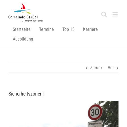
Zum
Inhalt
springen
Startseite
Termine
Top 15
Karriere
Ausbildung
Zurück
Vor
Sicherheitszonen!
Zeige
grösseres
Bild