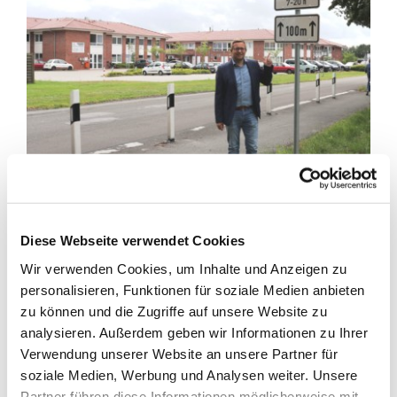
Diese Webseite verwendet Cookies
Der Gesetzgeber hat durch
Änderung der
Straßenverkehrsordnung
die Möglichkeit geschaffen,
vor
Wir verwenden Cookies, um Inhalte und Anzeigen zu
Schulen, Kindergärten, Altenheimen und Krankenhäusern
personalisieren, Funktionen für soziale Medien anbieten
Tempo-30-Zonen
einzurichten. Die Anordnungen sind dabei
zu können und die Zugriffe auf unsere Website zu
auf den unmittelbaren Bereich vor der Einrichtung (z.B.
analysieren. Außerdem geben wir Informationen zu Ihrer
Hauptzugänge) zu beschränken, und die Zonen sind auf
Verwendung unserer Website an unsere Partner für
eine Länge von höchstens 300 m (je Einrichtung / Straße)
soziale Medien, Werbung und Analysen weiter. Unsere
zu begrenzen. Zu beachten sind ebenfalls zeitliche
Partner führen diese Informationen möglicherweise mit