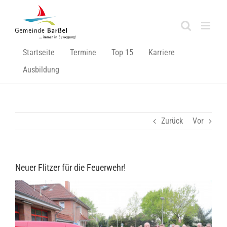
Zum
Inhalt
springen
Startseite
Termine
Top 15
Karriere
Ausbildung
Zurück
Vor
Neuer Flitzer für die Feuerwehr!
Zeige
grösseres
Bild