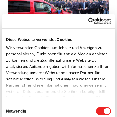
Diese Webseite verwendet Cookies
Wir verwenden Cookies, um Inhalte und Anzeigen zu
personalisieren, Funktionen für soziale Medien anbieten
Für Dienstfahrten steht der
Freiwilligen Feuerwehr Barßel
zu können und die Zugriffe auf unsere Website zu
ab sofort auf
ein VW Caddy
zur Verfügung.
analysieren. Außerdem geben wir Informationen zu Ihrer
Das „junge Gebrauchte“ stand bei einem Barßeler Händler
Verwendung unserer Website an unsere Partner für
und wurde in den vergangenen Monaten durch
soziale Medien, Werbung und Analysen weiter. Unsere
Gerätewarte Thomas Nüdling und Gemeindebrandmeister
Partner führen diese Informationen möglicherweise mit
Uwe Schröder zu einem feuerwehrtauglichen Fahrzeug
weiteren Daten zusammen, die Sie ihnen bereitgestellt
umgerüstet – und das nach Feierabend und an den
haben oder die sie im Rahmen Ihrer Nutzung der Dienste
Wochenende. Ein lobenswerter Einsatz!
gesammelt haben. Technisch notwendige Cookies
Einwilligungsauswahl
werden auch bei der Auswahl von
ablehnen
gesetzt.
Notwendig
Die
symbolische Schlüsselübergabe
erfolgte nun am
Weitere Infos finden Sie in