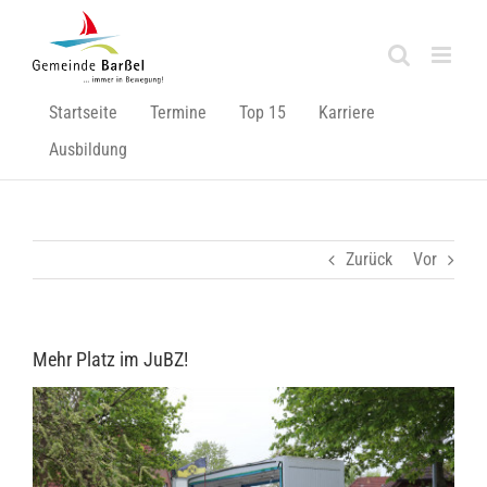
Zum
Inhalt
springen
Startseite
Termine
Top 15
Karriere
Ausbildung
Zurück
Vor
Mehr Platz im JuBZ!
Zeige
grösseres
Bild