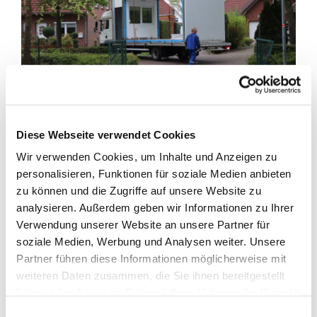
Diese Webseite verwendet Cookies
Der
Containeranbau
beim
Kindergarten St. Anna Neuland
Wir verwenden Cookies, um Inhalte und Anzeigen zu
wurde heute demontiert und
ist
somit dort
bereits
personalisieren, Funktionen für soziale Medien anbieten
„Geschichte“.
Hier war als Übergangslösung eine
zu können und die Zugriffe auf unsere Website zu
Regelgruppe im Ü-3-Bereich untergebracht. In der
nächsten
analysieren. Außerdem geben wir Informationen zu Ihrer
Woche
beginnen die ersten Vorarbeiten für den geplanten
Verwendung unserer Website an unsere Partner für
notwendigen Erweiterungsbau beim Kindergarten.
soziale Medien, Werbung und Analysen weiter. Unsere
Partner führen diese Informationen möglicherweise mit
Mit neugierigen Blicken verfolgten heute die kleinen Kids
weiteren Daten zusammen, die Sie ihnen bereitgestellt
vom Spielplatz aus, wie die Krananlage „Stück für Stück“
haben oder die sie im Rahmen Ihrer Nutzung der Dienste
den Container der „Wolkengruppe“ in die Luft schweben lies
gesammelt haben. Technisch notwendige Cookies
und auf den bereitgestellten LKW verlud.
Einwilligungsauswahl