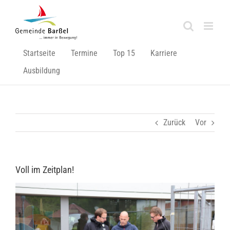
Zum
Inhalt
springen
Startseite
Termine
Top 15
Karriere
Ausbildung
Zurück
Vor
Voll im Zeitplan!
Zeige
grösseres
Bild