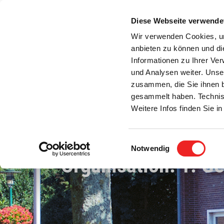
Zum
Inhalt
Diese Webseite verwende
S
springen
Wir verwenden Cookies, um
anbieten zu können und di
Aktuelles
Bürgerservice
Rats- / Bürger
Informationen zu Ihrer Ve
und Analysen weiter. Unse
zusammen, die Sie ihnen b
gesammelt haben. Technis
Weitere Infos finden Sie 
Einwilligungsauswahl
Notwendig
Organisation: 1. G