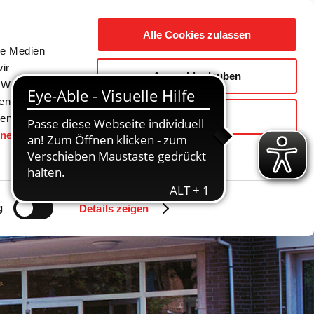
Suche
Ausbildung
Alle Cookies zulassen
nach:
le Medien
ir
Auswahl erlauben
reizeit
Gemeinde / Geschichte
, Werbung
ren Daten
Ablehnen
ienste
hnen
gesetzt.
g
Details zeigen