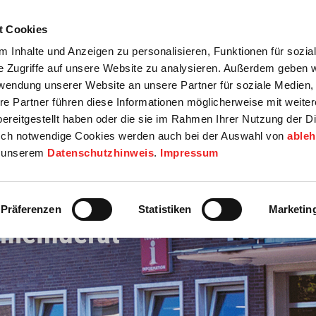
t Cookies
tartseite
Termine
Top 15
Karriere
 Inhalte und Anzeigen zu personalisieren, Funktionen für sozia
e Zugriffe auf unsere Website zu analysieren. Außerdem geben w
info
Wirtschaft / Wohnen
Bildung / Soziales
Touristik / F
rwendung unserer Website an unsere Partner für soziale Medien
re Partner führen diese Informationen möglicherweise mit weite
ereitgestellt haben oder die sie im Rahmen Ihrer Nutzung der D
ch notwendige Cookies werden auch bei der Auswahl von
able
in unserem
Datenschutzhinweis
.
Impressum
Präferenzen
Statistiken
Marketin
emeinderat