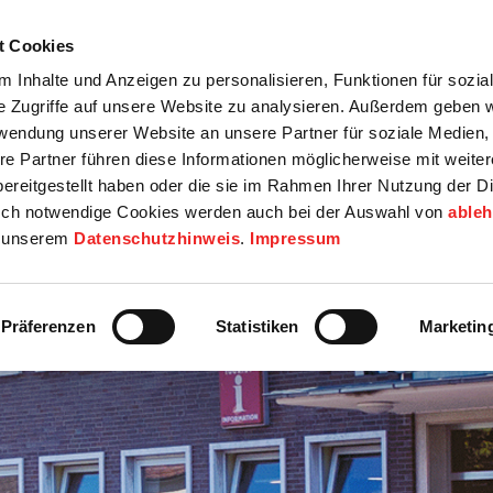
t Cookies
tartseite
Termine
Top 15
Karriere
 Inhalte und Anzeigen zu personalisieren, Funktionen für sozia
e Zugriffe auf unsere Website zu analysieren. Außerdem geben w
info
Wirtschaft / Wohnen
Bildung / Soziales
Touristik / F
rwendung unserer Website an unsere Partner für soziale Medien
re Partner führen diese Informationen möglicherweise mit weite
ereitgestellt haben oder die sie im Rahmen Ihrer Nutzung der D
ch notwendige Cookies werden auch bei der Auswahl von
able
in unserem
Datenschutzhinweis
.
Impressum
Präferenzen
Statistiken
Marketin