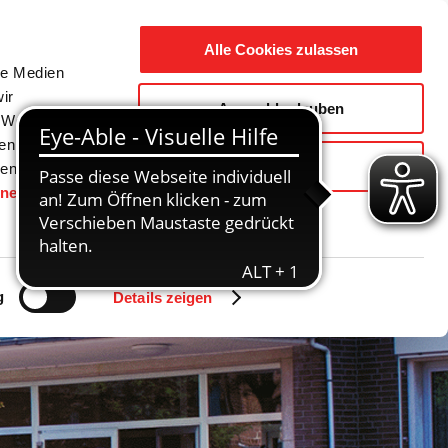
Suche
Ausbildung
Alle Cookies zulassen
nach:
le Medien
ir
Auswahl erlauben
reizeit
Gemeinde / Geschichte
, Werbung
ren Daten
Ablehnen
ienste
hnen
gesetzt.
g
Details zeigen