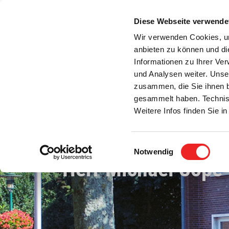
Zum
Inhalt
Diese Webseite verwende
S
springen
Wir verwenden Cookies, um
anbieten zu können und di
Aktuelles
Bürgerservice
Rats- / Bürger
Informationen zu Ihrer Ve
und Analysen weiter. Unse
zusammen, die Sie ihnen b
gesammelt haben. Technis
Weitere Infos finden Sie 
Einwilligungsauswahl
Notwendig
Herr Michael Sope