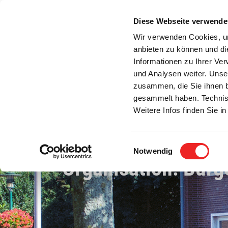
Zum
Inhalt
Diese Webseite verwende
S
springen
Wir verwenden Cookies, um
anbieten zu können und di
Aktuelles
Bürgerservice
Rats- / Bürger
Informationen zu Ihrer Ve
und Analysen weiter. Unse
zusammen, die Sie ihnen b
gesammelt haben. Technis
Weitere Infos finden Sie 
Einwilligungsauswahl
Notwendig
Organisation: Bürg