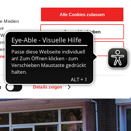
Suche
Ausbildung
Alle Cookies zulassen
nach:
le Medien
ir
Auswahl erlauben
reizeit
Gemeinde / Geschichte
, Werbung
ren Daten
Ablehnen
ienste
hnen
gesetzt.
g
Details zeigen