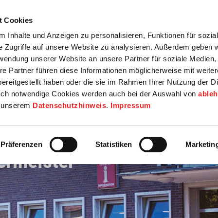
t Cookies
tartseite
Termine
Top 15
Karriere
 Inhalte und Anzeigen zu personalisieren, Funktionen für sozia
e Zugriffe auf unsere Website zu analysieren. Außerdem geben w
info
Wirtschaft / Wohnen
Bildung / Soziales
Touristik / F
rwendung unserer Website an unsere Partner für soziale Medien
re Partner führen diese Informationen möglicherweise mit weite
ereitgestellt haben oder die sie im Rahmen Ihrer Nutzung der D
ch notwendige Cookies werden auch bei der Auswahl von
able
in unserem
Datenschutzhinweis
.
Impressum
Präferenzen
Statistiken
Marketin
ermeister