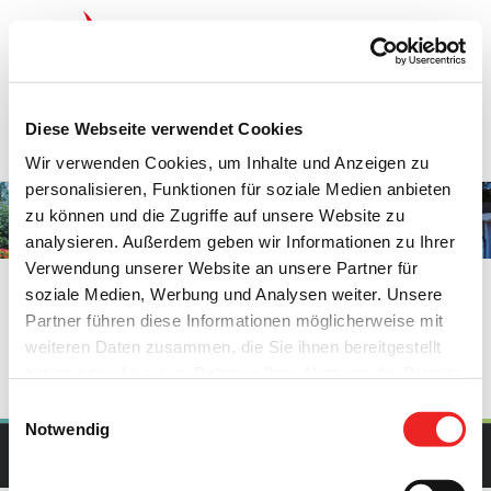
Zum
Inhalt
springen
Startseite
Termine
Top 15
Karriere
Diese Webseite verwendet Cookies
Ausbildung
Wir verwenden Cookies, um Inhalte und Anzeigen zu
personalisieren, Funktionen für soziale Medien anbieten
zu können und die Zugriffe auf unsere Website zu
Bürgerservice
analysieren. Außerdem geben wir Informationen zu Ihrer
Verwendung unserer Website an unsere Partner für
soziale Medien, Werbung und Analysen weiter. Unsere
Partner führen diese Informationen möglicherweise mit
weiteren Daten zusammen, die Sie ihnen bereitgestellt
haben oder die sie im Rahmen Ihrer Nutzung der Dienste
gesammelt haben. Technisch notwendige Cookies
Einwilligungsauswahl
werden auch bei der Auswahl von
ablehnen
gesetzt.
Notwendig
Weitere Infos finden Sie in
Copyright Gemeinde Barßel | All Rights Reserved | Powered by
upcommerce.de
unserem
Datenschutzhinweis
.
Impressum