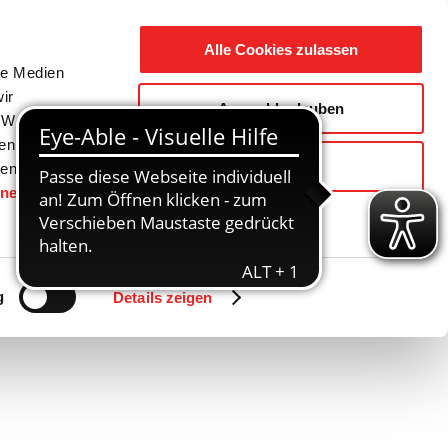
Suche
Ausbildung
Alle Cookies zulassen
nach:
le Medien
ir
Auswahl erlauben
reizeit
Gemeinde / Geschichte
, Werbung
ren Daten
Ablehnen
ienste
hnen
gesetzt.
Zurück
Vor
g
Details zeigen