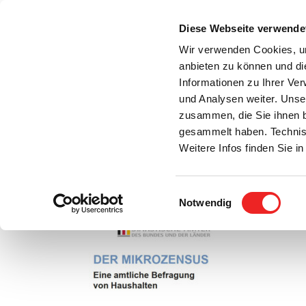
Zum
Inhalt
Diese Webseite verwende
S
springen
Wir verwenden Cookies, um
anbieten zu können und di
Aktuelles
Bürgerservice
Rats- / Bürger
Informationen zu Ihrer Ve
und Analysen weiter. Unse
zusammen, die Sie ihnen b
gesammelt haben. Technis
Weitere Infos finden Sie 
Einwilligungsauswahl
Mikrozensus-Erhebung in der Gemeinde
Notwendig
Zeige
grösseres
Bild