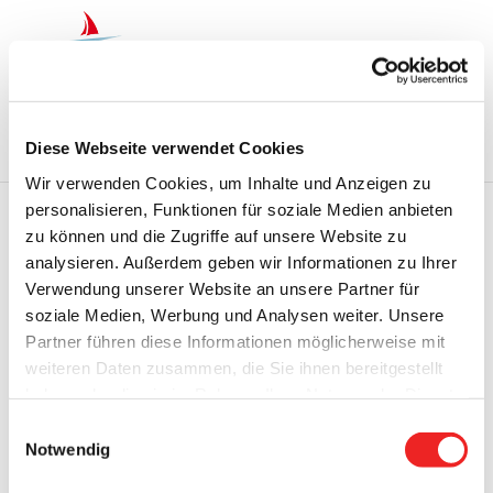
Zum
Inhalt
springen
Startseite
Termine
Top 15
Karriere
Diese Webseite verwendet Cookies
Ausbildung
Wir verwenden Cookies, um Inhalte und Anzeigen zu
personalisieren, Funktionen für soziale Medien anbieten
zu können und die Zugriffe auf unsere Website zu
Zurück
Vor
analysieren. Außerdem geben wir Informationen zu Ihrer
Verwendung unserer Website an unsere Partner für
soziale Medien, Werbung und Analysen weiter. Unsere
Partner führen diese Informationen möglicherweise mit
Jahrgang 3, Ausgabe 2/2024 vom 03.04.2024
weiteren Daten zusammen, die Sie ihnen bereitgestellt
haben oder die sie im Rahmen Ihrer Nutzung der Dienste
Zeige
gesammelt haben. Technisch notwendige Cookies
Einwilligungsauswahl
grösseres
werden auch bei der Auswahl von
ablehnen
gesetzt.
Notwendig
Bild
Weitere Infos finden Sie in