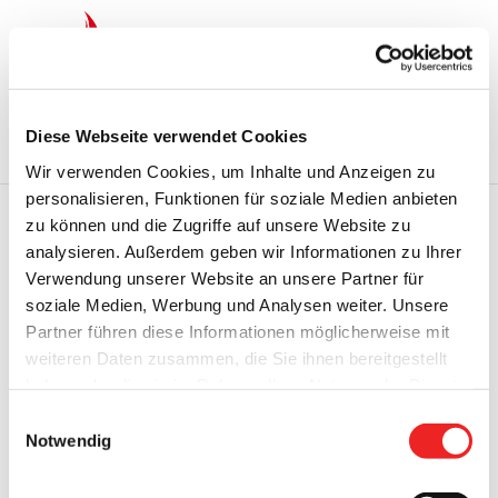
Zum
Inhalt
springen
Startseite
Termine
Top 15
Karriere
Diese Webseite verwendet Cookies
Ausbildung
Wir verwenden Cookies, um Inhalte und Anzeigen zu
personalisieren, Funktionen für soziale Medien anbieten
zu können und die Zugriffe auf unsere Website zu
analysieren. Außerdem geben wir Informationen zu Ihrer
Zurück
Vor
Verwendung unserer Website an unsere Partner für
soziale Medien, Werbung und Analysen weiter. Unsere
Partner führen diese Informationen möglicherweise mit
weiteren Daten zusammen, die Sie ihnen bereitgestellt
Jahrgang 2. Ausgabe 05/2023 vom19.10.2023
haben oder die sie im Rahmen Ihrer Nutzung der Dienste
Zeige
gesammelt haben. Technisch notwendige Cookies
Einwilligungsauswahl
grösseres
werden auch bei der Auswahl von
ablehnen
gesetzt.
Notwendig
Bild
Weitere Infos finden Sie in
unserem
Datenschutzhinweis
.
Impressum