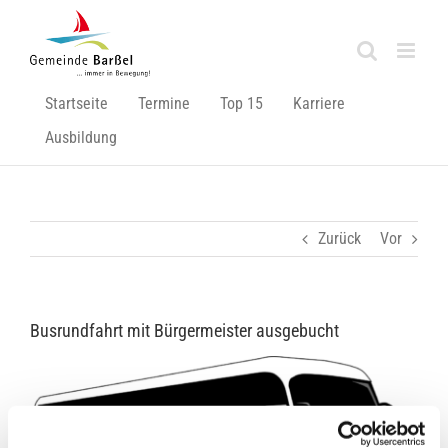
Zum
Inhalt
springen
Startseite
Termine
Top 15
Karriere
Ausbildung
Zurück
Vor
Busrundfahrt mit Bürgermeister ausgebucht
Zeige
grösseres
Bild