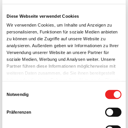
Diese Webseite verwendet Cookies
Wir verwenden Cookies, um Inhalte und Anzeigen zu
personalisieren, Funktionen für soziale Medien anbieten
zu können und die Zugriffe auf unsere Website zu
Tour wird im Frühjahr 2024
analysieren. Außerdem geben wir Informationen zu Ihrer
Verwendung unserer Website an unsere Partner für
wiederholt
soziale Medien, Werbung und Analysen weiter. Unsere
Partner führen diese Informationen möglicherweise mit
weiteren Daten zusammen, die Sie ihnen bereitgestellt
Die Gemeindeverwaltung Barßel hat am Mittwoch, 13.
haben oder die sie im Rahmen Ihrer Nutzung der Dienste
September 2023 zur Bustour mit dem Rathaus-Chef durch
gesammelt haben. Technisch notwendige Cookies
Einwilligungsauswahl
die Gemeinde eingeladen. Anmelden konnten sich die
werden auch bei der Auswahl von
ablehnen
gesetzt.
Notwendig
Seniorinnen und Senioren ab 60 Jahren eigentlich bis zum
Weitere Infos finden Sie in
31. August. Doch der Andrang war so groß, dass die
unserem
Datenschutzhinweis
.
Impressum
Gemeinde ab sofort für das Datum keine Anmeldungen
Präferenzen
mehr annehmen kann.