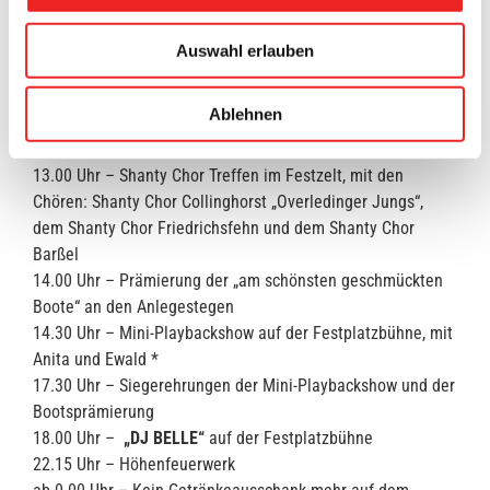
11.00 Uhr – Musikalischer Frühschoppen auf der
Festplatzbühne mit „THOMAS KÜMPER“ (Rock, Pop, Oldies,
Auswahl erlauben
Irish Folk)
11.00 Uhr – Der Modellbauclub Ocholt zeigt auf dem
Ablehnen
Jugendzeltplatz tolle Flugmodelle, inklusive Flugeinlagen
11.30 Uhr – „Best Place Party“ / Wassertaxi
13.00 Uhr – Shanty Chor Treffen im Festzelt, mit den
Chören: Shanty Chor Collinghorst „Overledinger Jungs“,
dem Shanty Chor Friedrichsfehn und dem Shanty Chor
Barßel
14.00 Uhr – Prämierung der „am schönsten geschmückten
Boote“ an den Anlegestegen
14.30 Uhr – Mini-Playbackshow auf der Festplatzbühne, mit
Anita und Ewald *
17.30 Uhr – Siegerehrungen der Mini-Playbackshow und der
Bootsprämierung
18.00 Uhr –
„DJ BELLE“
auf der Festplatzbühne
22.15 Uhr – Höhenfeuerwerk