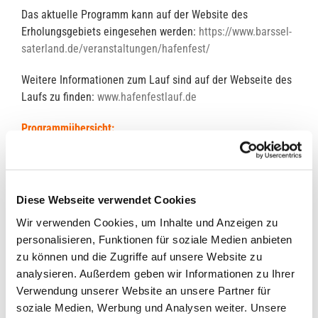
Das aktuelle Programm kann auf der Website des
Erholungsgebiets eingesehen werden:
https://www.barssel-
saterland.de/veranstaltungen/hafenfest/
Weitere Informationen zum Lauf sind auf der Webseite des
Laufs zu finden:
www.hafenfestlauf.de
Programmübersicht:
Freitag, 25. August 2023
17.00 Uhr – Startschuss Hafenfestlauf
17.00 Uhr – Öffnung der Buden und Stände
Diese Webseite verwendet Cookies
18.00 Uhr – „Best Place Party“ / Wassertaxi
Wir verwenden Cookies, um Inhalte und Anzeigen zu
20.00 Uhr – Live auf der Festplatzbühne
„SONIC & SMOKE“
personalisieren, Funktionen für soziale Medien anbieten
21.00 Uhr – Live im Festzelt „
MIA SAN MIA
“
zu können und die Zugriffe auf unsere Website zu
21.30 Uhr – Siegerehrungen der Hafenfestläufe auf der
analysieren. Außerdem geben wir Informationen zu Ihrer
Festplatzbühne.
Verwendung unserer Website an unsere Partner für
ab 3.00 Uhr – Kein Getränkeausschank mehr auf dem
soziale Medien, Werbung und Analysen weiter. Unsere
Festplatz