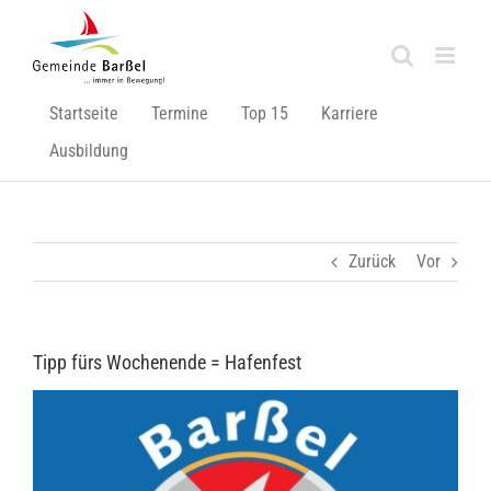
Zum
Inhalt
springen
Startseite
Termine
Top 15
Karriere
Ausbildung
Zurück
Vor
Tipp fürs Wochenende = Hafenfest
Zeige
grösseres
Bild