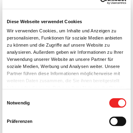
Diese Webseite verwendet Cookies
Wir verwenden Cookies, um Inhalte und Anzeigen zu
personalisieren, Funktionen für soziale Medien anbieten
zu können und die Zugriffe auf unsere Website zu
analysieren. Außerdem geben wir Informationen zu Ihrer
Verwendung unserer Website an unsere Partner für
soziale Medien, Werbung und Analysen weiter. Unsere
Partner führen diese Informationen möglicherweise mit
weiteren Daten zusammen, die Sie ihnen bereitgestellt
haben oder die sie im Rahmen Ihrer Nutzung der Dienste
gesammelt haben. Technisch notwendige Cookies
Einwilligungsauswahl
werden auch bei der Auswahl von
ablehnen
gesetzt.
Notwendig
Weitere Infos finden Sie in
unserem
Datenschutzhinweis
.
Impressum
Präferenzen