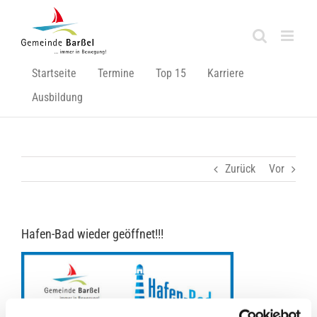
Zum
Inhalt
springen
Startseite
Termine
Top 15
Karriere
Ausbildung
Zurück
Vor
Hafen-Bad wieder geöffnet!!!
Zeige
grösseres
Bild