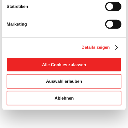
Statistiken
Marketing
Aufgrund krankheitsbedingter Ausfälle beim Personal war
das
Hafen-Bad
der Gemeinde Barßel kurzzeitig für das
öffentliche Schwimmen geschlossen.
Details zeigen
Alle Mitarbeiter sind wieder „am Start“ und gesund und
munter!
Alle Cookies zulassen
Das Bad ist wieder zu den normalen Zeiten geöffnet. Es
kann wieder geschwommen werden!
Auswahl erlauben
Ablehnen
Ihre Gemeindeverwaltung