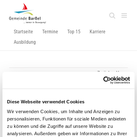
Zum
Inhalt
springen
Startseite
Termine
Top 15
Karriere
Ausbildung
Zurück
Vor
Sportabzeichen-Tag in Barßel
Diese Webseite verwendet Cookies
Wir verwenden Cookies, um Inhalte und Anzeigen zu
Zeige
personalisieren, Funktionen für soziale Medien anbieten
grösseres
zu können und die Zugriffe auf unsere Website zu
Bild
analysieren. Außerdem geben wir Informationen zu Ihrer