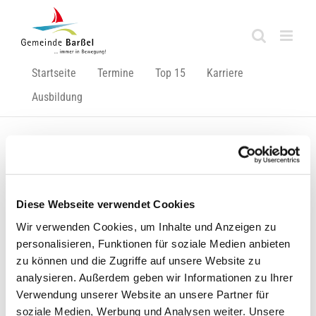
Zum
Inhalt
springen
Startseite
Termine
Top 15
Karriere
Ausbildung
Zurück
Vor
Diese Webseite verwendet Cookies
Wir verwenden Cookies, um Inhalte und Anzeigen zu
Kurzfristige Schließung des Hafen-Bades!
personalisieren, Funktionen für soziale Medien anbieten
Zeige
zu können und die Zugriffe auf unsere Website zu
grösseres
analysieren. Außerdem geben wir Informationen zu Ihrer
Bild
Verwendung unserer Website an unsere Partner für
soziale Medien, Werbung und Analysen weiter. Unsere