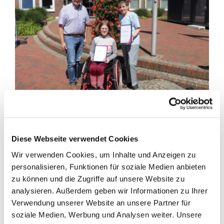
Christine Tinnefeld und Franziska Sanders haben
erfolgreich das Qualifizierungsprogramm
Diese Webseite verwendet Cookies
„Engagementlotsen für Ehrenamtliche in Niedersachsen“
absolviert. Sie möchten nun Unterstützerinnen und
Wir verwenden Cookies, um Inhalte und Anzeigen zu
Ansprechpartnerinnen für die Ehrenamtlichen in der
personalisieren, Funktionen für soziale Medien anbieten
Gemeinde Barßel werden. Sie planen eine Anlaufstelle für
zu können und die Zugriffe auf unsere Website zu
alle Vereine und Freizeitgruppen oder auch für
analysieren. Außerdem geben wir Informationen zu Ihrer
Ehrenamtliche, die in der Flüchtlingshilfe tätig sind,
Verwendung unserer Website an unsere Partner für
aufzubauen.
soziale Medien, Werbung und Analysen weiter. Unsere