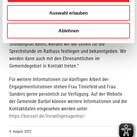
professionalisieren und ein Netzwerk an Ehrenamtlichen
Auswahl erlauben
aufzubauen. Dafür möchten die beiden Frauen auch eine
regelmäßige Sprechstunde im Rathaus anbieten. Christine
Tinnefeld sagt: „Nach den Sommerferien möchten wir
Ablehnen
richtig durchstarten. Sobald Franziska Sanders ihren
Stundenplan kennt, werden wir die Zeiten für die
Sprechstunde im Rathaus festlegen und bekanntgeben. Wir
werden dann auch mit den Ehrenamtlichen im
Gemeindegebiet in Kontakt treten.“
Für weitere Informationen zur künftigen Arbeit der
Engagementlotsinnen stehen Frau Tinnefeld und Frau
Sanders gerne persönlich zur Verfügung. Auf der Website
der Gemeinde Barßel können weitere Informationen und die
Kontaktdaten eingesehen werden unter:
https://barssel.de/freiwilligenagentur/
4. August 2022