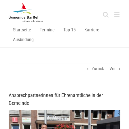
Zum
Inhalt
springen
Startseite
Termine
Top 15
Karriere
Ausbildung
Zurück
Vor
Ansprechpartnerinnen für Ehrenamtliche in der
Gemeinde
Zeige
grösseres
Bild