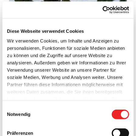
Diese Webseite verwendet Cookies
Wir verwenden Cookies, um Inhalte und Anzeigen zu
personalisieren, Funktionen für soziale Medien anbieten
zu können und die Zugriffe auf unsere Website zu
analysieren. Außerdem geben wir Informationen zu Ihrer
Verwendung unserer Website an unsere Partner für
Eine Ausbildung – vier Bäder, vier Kommunen
soziale Medien, Werbung und Analysen weiter. Unsere
Partner führen diese Informationen möglicherweise mit
HENGSTFORDE.
Am Montag, 1. August 2022, startete
weiteren Daten zusammen, die Sie ihnen bereitgestellt
Christian Maas aus Barßel seine Ausbildung zum
haben oder die sie im Rahmen Ihrer Nutzung der Dienste
Fachangestellten für Bäderbetriebe im Freibad
gesammelt haben. Technisch notwendige Cookies
Einwilligungsauswahl
Hengstforde. Er wurde über den regionalen Azubi-Bäder-
werden auch bei der Auswahl von
ablehnen
gesetzt.
Notwendig
Verbund „Wellenreiter“ eingestellt, welcher durch die
Weitere Infos finden Sie in
Gemeinden Apen, Barßel, Großefehn und die Stadt
unserem
Datenschutzhinweis
.
Impressum
Wiesmoor ins Leben gerufen wurde.
Präferenzen