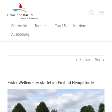
Zum
Inhalt
springen
Startseite
Termine
Top 15
Karriere
Ausbildung
Zurück
Vor
Erster Wellenreiter startet im Freibad Hengstforde
Zeige
grösseres
Bild